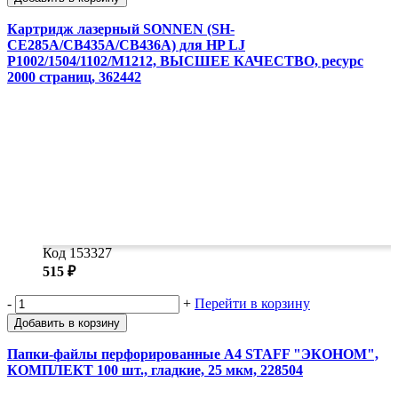
Картридж лазерный SONNEN (SH-
CE285A/CB435A/CB436A) для HP LJ
P1002/1504/1102/M1212, ВЫСШЕЕ КАЧЕСТВО, ресурс
2000 страниц, 362442
Код 153327
515 ₽
-
+
Перейти в корзину
Добавить в корзину
Папки-файлы перфорированные А4 STAFF "ЭКОНОМ",
КОМПЛЕКТ 100 шт., гладкие, 25 мкм, 228504