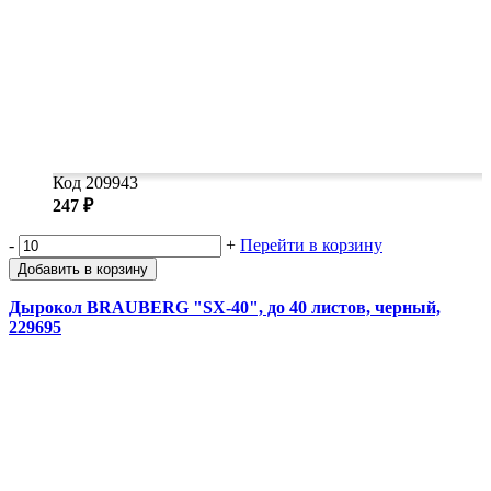
Код 209943
247 ₽
-
+
Перейти в корзину
Добавить в корзину
Дырокол BRAUBERG "SX-40", до 40 листов, черный,
229695