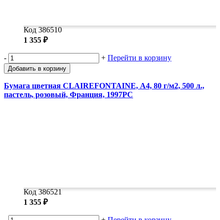
Код 386510
1 355 ₽
-
+
Перейти в корзину
Добавить в корзину
Бумага цветная CLAIREFONTAINE, А4, 80 г/м2, 500 л.,
пастель, розовый, Франция, 1997PC
Код 386521
1 355 ₽
-
+
Перейти в корзину