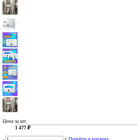
Замки прочие
Ящики для инструментов
Пленки солнцезащитные для окон
Все товары раздела
«Хозтовары»
Цена за шт.
1 477 ₽
-
+
Перейти в корзину