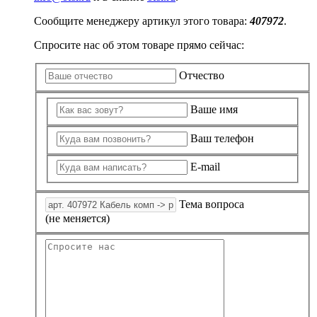
Замки прочие
Ящики для инструментов
Сообщите менеджеру артикул этого товара:
407972
.
Пленки солнцезащитные для окон
Все товары раздела
«Хозтовары»
Спросите нас об этом товаре прямо сейчас:
Отчество
Ваше имя
Ваш телефон
E-mail
Тема вопроса
(не меняется)