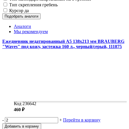
Замки прочие
Тип скрепления
гребень
Ящики для инструментов
Курсор
да
Пленки солнцезащитные для окон
Подобрать аналоги
Все товары раздела
«Хозтовары»
Аналоги
Мы рекомендуем
Ежедневник недатированный А5 138x213 мм BRAUBERG
"Waves" под кожу, застежка 160 л., черный/серый, 111875
Код 236642
460 ₽
-
+
Перейти в корзину
Добавить в корзину