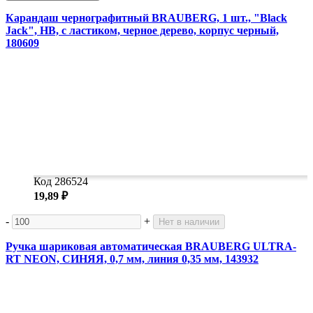
Карандаш чернографитный BRAUBERG, 1 шт., "Black
Jack", НВ, с ластиком, черное дерево, корпус черный,
180609
Код 286524
19,89 ₽
-
+
Нет в наличии
Ручка шариковая автоматическая BRAUBERG ULTRA-
RT NEON, СИНЯЯ, 0,7 мм, линия 0,35 мм, 143932