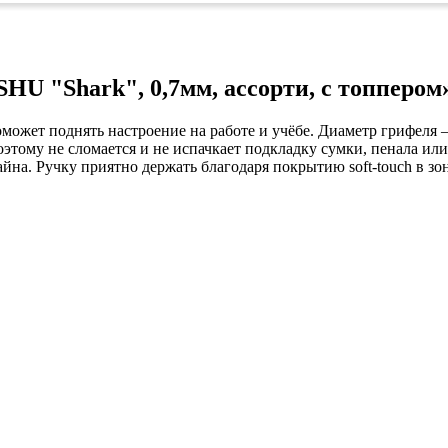
ых работ
 безопасность»
U "Shark", 0,7мм, ассорти, с топпером
жет поднять настроение на работе и учёбе. Диаметр грифеля 
оэтому не сломается и не испачкает подкладку сумки, пенала или
на. Ручку приятно держать благодаря покрытию soft-touch в зон