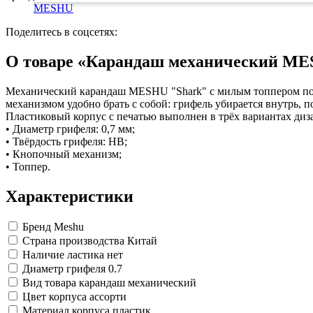
Изделия для медицинских отходов
Картон грунтованный для художественн
Замки прочие
MESHU
Инструменты и аксессуары для графики
Ящики для инструментов
Мешки для мусора медицинские
Материалы для творчества
Пленки солнцезащитные для окон
Контейнеры для медицинских отходов
Поделитесь в соцсетях:
Все товары раздела
Все товары раздела
Проволока синельная (пушистая)
«Хозтовары»
«Медицина, спецодежда и
Цветная пористая резина и пластик
О товаре «Карандаш механический MESH
Фетр
Все товары раздела
«Для учебы и творчества»
Механический карандаш MESHU "Shark" с милым топпером помо
механизмом удобно брать с собой: грифель убирается внутрь, п
Пластиковый корпус с печатью выполнен в трёх вариантах дизай
• Диаметр грифеля: 0,7 мм;
• Твёрдость грифеля: HB;
• Кнопочный механизм;
• Топпер.
Характеристики
Бренд
Meshu
Страна производства
Китай
Наличие ластика
нет
Диаметр грифеля
0.7
Вид товара
карандаш механический
Цвет корпуса
ассорти
Материал корпуса
пластик