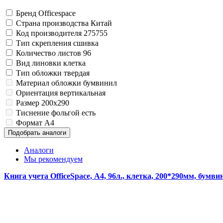
Изделия для медицинских отходов
Инструменты и аксессуары для графики
Замки прочие
Материалы для творчества
Ящики для инструментов
Мешки для мусора медицинские
Бренд
Officespace
Проволока синельная (пушистая)
Пленки солнцезащитные для окон
Контейнеры для медицинских отходов
Страна производства
Китай
Все товары раздела
Все товары раздела
Цветная пористая резина и пластик
«Хозтовары»
«Медицина, спецодежда и
Код производителя
275755
Фетр
Тип скрепления
сшивка
Все товары раздела
«Для учебы и творчества»
Количество листов
96
Вид линовки
клетка
Тип обложки
твердая
Материал обложки
бумвинил
Ориентация
вертикальная
Размер
200x290
Тиснение фольгой
есть
Формат
A4
Подобрать аналоги
Аналоги
Мы рекомендуем
Книга учета OfficeSpace, А4, 96л., клетка, 200*290мм, бумв