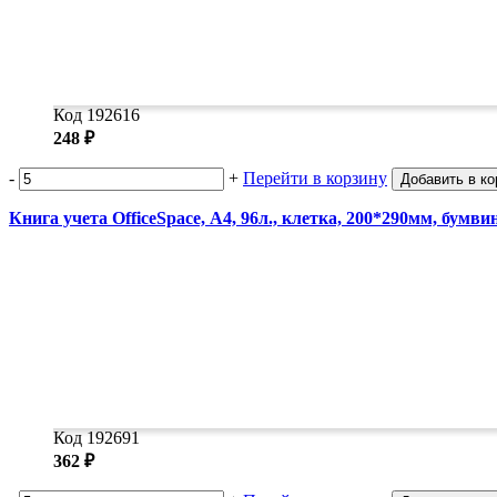
Код 192616
248 ₽
-
+
Перейти в корзину
Добавить в ко
Книга учета OfficeSpace, А4, 96л., клетка, 200*290мм, бумв
Код 192691
362 ₽