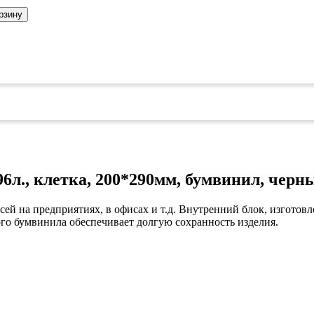
коврами
оты
рзину
едений
оры бактерицидные
ки
и кафе
овары»
онетницы
ары для торговли»
лей
 96л., клетка, 200*290мм, бумвинил, чер
ел
си
уда»
сей на предприятиях, в офисах и т.д. Внутренний блок, изготовл
дстилки
го бумвинила обеспечивает долгую сохранность изделия.
ары
ков
ых работ
е