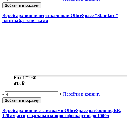
Добавить в корзину
Короб архивный вертикальный OfficeSpace "Standard"
плотный, с завязками
Код 175930
413 ₽
-
+
Перейти в корзину
Добавить в корзину
Короб архивный с завязками OfficeSpace разборный, БВ,
120мм,ассорти,клапан микрогофрокартон,до 1000л