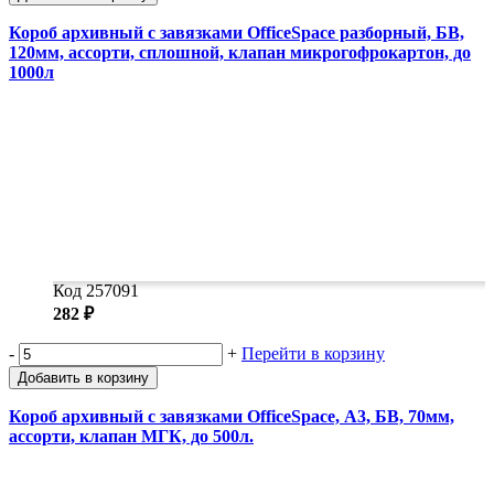
Короб архивный с завязками OfficeSpace разборный, БВ,
120мм, ассорти, сплошной, клапан микрогофрокартон, до
1000л
Код 257091
282 ₽
-
+
Перейти в корзину
Добавить в корзину
Короб архивный с завязками OfficeSpace, А3, БВ, 70мм,
ассорти, клапан МГК, до 500л.