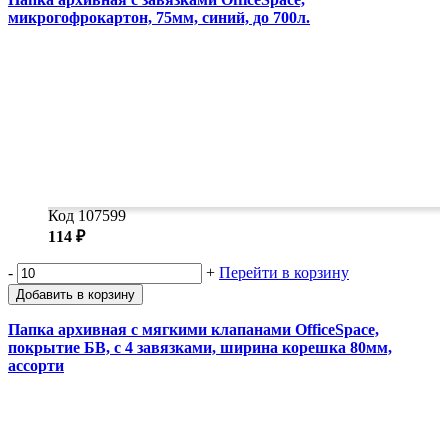
микрогофрокартон, 75мм, синий, до 700л.
Код 107599
114 ₽
-
+
Перейти в корзину
Добавить в корзину
Папка архивная с мягкими клапанами OfficeSpace,
покрытие БВ, с 4 завязками, ширина корешка 80мм,
ассорти