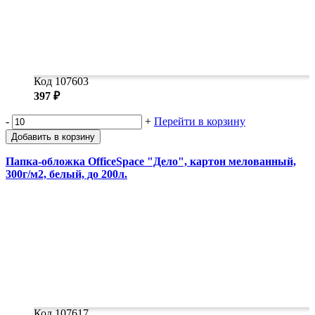
Код 107603
397 ₽
-
+
Перейти в корзину
Добавить в корзину
Папка-обложка OfficeSpace "Дело", картон мелованный,
300г/м2, белый, до 200л.
Код 107617