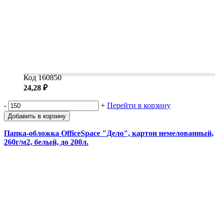
Код 160850
24,28 ₽
-
+
Перейти в корзину
Добавить в корзину
Папка-обложка OfficeSpace "Дело", картон немелованный,
260г/м2, белый, до 200л.