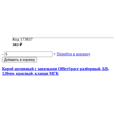
Код 173837
383 ₽
-
+
Перейти в корзину
Добавить в корзину
Короб архивный с завязками OfficeSpace разборный, БВ,
120мм, красный, клапан МГК