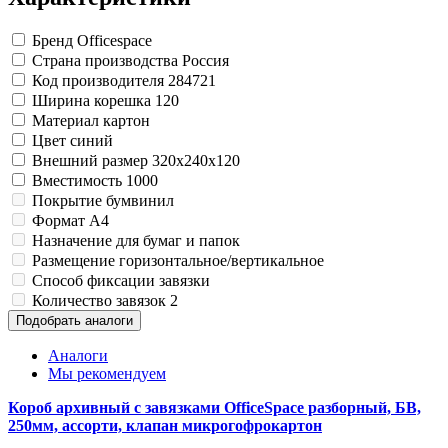
Замки прочие
Ящики для инструментов
Бренд
Officespace
Пленки солнцезащитные для окон
Страна производства
Россия
Все товары раздела
«Хозтовары»
Код производителя
284721
Ширина корешка
120
Материал
картон
Цвет
синий
Внешний размер
320x240x120
Вместимость
1000
Покрытие
бумвинил
Формат
A4
Назначение
для бумаг и папок
Размещение
горизонтальное/вертикальное
Способ фиксации
завязки
Количество завязок
2
Подобрать аналоги
Аналоги
Мы рекомендуем
Короб архивный с завязками OfficeSpace разборный, БВ,
250мм, ассорти, клапан микрогофрокартон