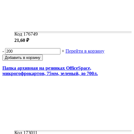
Код 176749
21,60 ₽
-
+
Перейти в корзину
Добавить в корзину
Папка архивная на резинках OfficeSpace,
микрогофрокартон, 75мм, зеленый, до 700л.
Код 173011