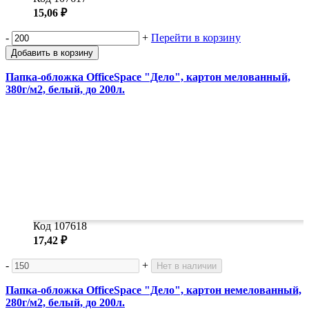
15,06 ₽
-
+
Перейти в корзину
Добавить в корзину
Папка-обложка OfficeSpace "Дело", картон мелованный,
380г/м2, белый, до 200л.
Код 107618
17,42 ₽
-
+
Нет в наличии
Папка-обложка OfficeSpace "Дело", картон немелованный,
280г/м2, белый, до 200л.