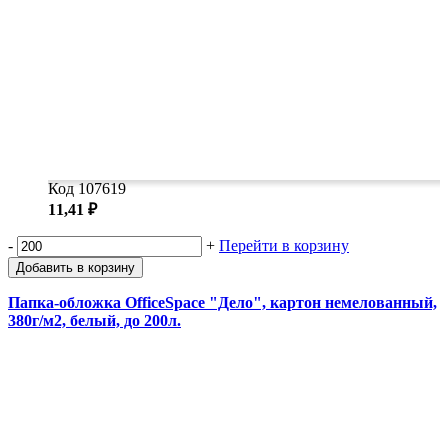
Код 107619
11,41 ₽
-
+
Перейти в корзину
Добавить в корзину
Папка-обложка OfficeSpace "Дело", картон немелованный,
380г/м2, белый, до 200л.