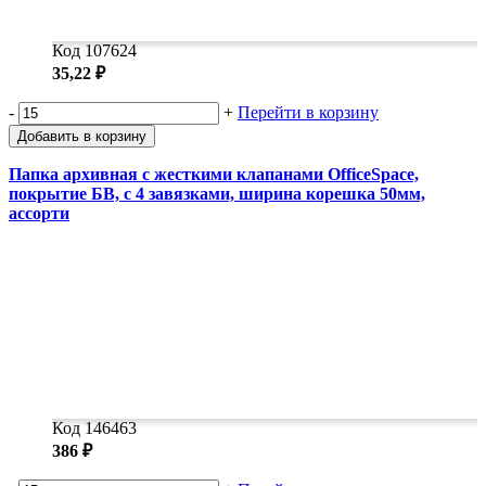
Код 107624
35,22 ₽
-
+
Перейти в корзину
Добавить в корзину
Папка архивная с жесткими клапанами OfficeSpace,
покрытие БВ, с 4 завязками, ширина корешка 50мм,
ассорти
Код 146463
386 ₽