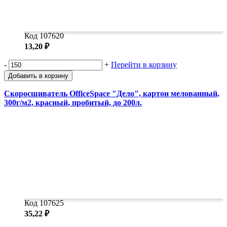
Код 107620
13,20 ₽
-
+
Перейти в корзину
Добавить в корзину
Скоросшиватель OfficeSpace "Дело", картон мелованный,
300г/м2, красный, пробитый, до 200л.
Код 107625
35,22 ₽