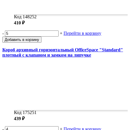
Код 148252
410 ₽
-
+
Перейти в корзину
Добавить в корзину
Короб архивный горизонтальный OfficeSpace "Standard"
плотный с клапаном и замком на липучке
Код 175251
439 ₽
-
+
Перейти в корзину