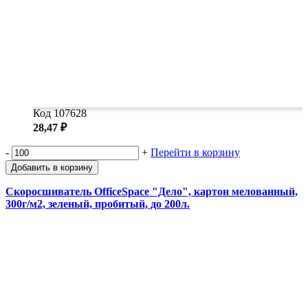
Код 107628
28,47 ₽
-
+
Перейти в корзину
Добавить в корзину
Скоросшиватель OfficeSpace "Дело", картон мелованный,
300г/м2, зеленый, пробитый, до 200л.