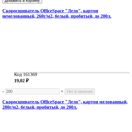
Добавить в корзину
Скоросшиватель OfficeSpace "Дело", картон
немелованный, 260г/м2, белый, пробитый, до 200л.
Код 161369
19,02 ₽
-
+
Нет в наличии
Скоросшиватель OfficeSpace "Дело", картон мелованный,
280г/м2, белый, пробитый, до 200л.