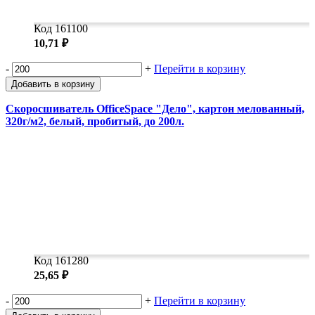
Код 161100
10,71 ₽
-
+
Перейти в корзину
Добавить в корзину
Скоросшиватель OfficeSpace "Дело", картон мелованный,
320г/м2, белый, пробитый, до 200л.
Код 161280
25,65 ₽
-
+
Перейти в корзину