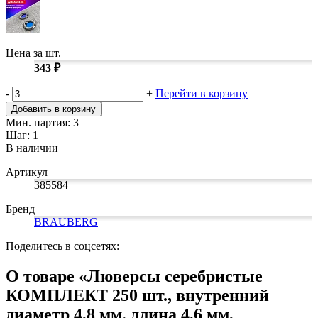
Замки прочие
Ящики для инструментов
Пленки солнцезащитные для окон
Все товары раздела
«Хозтовары»
Цена за шт.
343 ₽
-
+
Перейти в корзину
Добавить в корзину
Мин. партия: 3
Шаг: 1
В наличии
Артикул
385584
Бренд
BRAUBERG
Поделитесь в соцсетях:
О товаре «Люверсы серебристые
КОМПЛЕКТ 250 шт., внутренний
диаметр 4,8 мм, длина 4,6 мм,