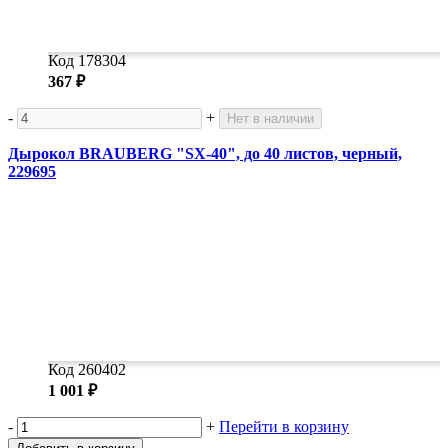
Код 178304
367 ₽
-
+
Нет в наличии
Дырокол BRAUBERG "SX-40", до 40 листов, черный,
229695
Код 260402
1 001 ₽
-
+
Перейти в корзину