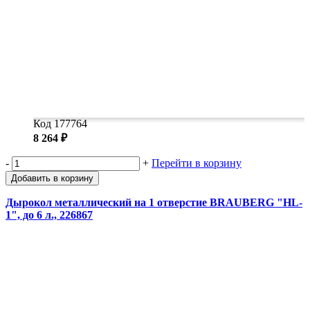
Код 177764
8 264 ₽
-
+
Перейти в корзину
Добавить в корзину
Дырокол металлический на 1 отверстие BRAUBERG "HL-
1", до 6 л., 226867