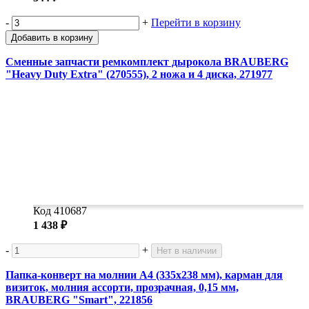
-
+
Перейти в корзину
Добавить в корзину
Сменные запчасти ремкомплект дырокола BRAUBERG
"Heavy Duty Extra" (270555), 2 ножа и 4 диска, 271977
Код 410687
1 438 ₽
-
+
Нет в наличии
Папка-конверт на молнии А4 (335х238 мм), карман для
визиток, молния ассорти, прозрачная, 0,15 мм,
BRAUBERG "Smart", 221856