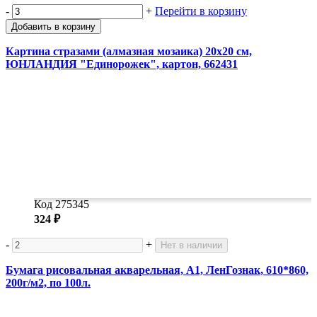
-
+
Перейти в корзину
Добавить в корзину
Картина стразами (алмазная мозаика) 20х20 см,
ЮНЛАНДИЯ "Единорожек", картон, 662431
Код 275345
324 ₽
-
+
Нет в наличии
Бумага рисовальная акварельная, А1, ЛенГознак, 610*860,
200г/м2, по 100л.