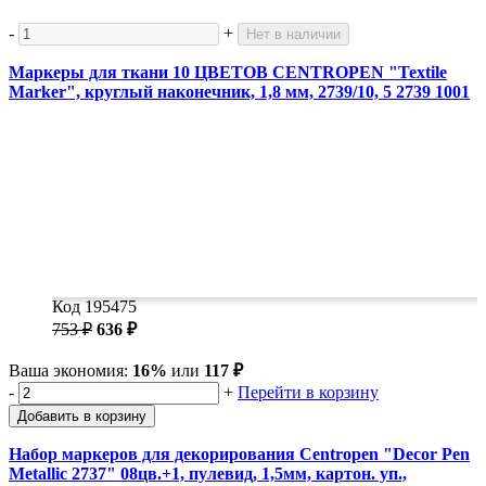
-
+
Нет в наличии
Маркеры для ткани 10 ЦВЕТОВ CENTROPEN "Textile
Marker", круглый наконечник, 1,8 мм, 2739/10, 5 2739 1001
Код 195475
753 ₽
636 ₽
Ваша экономия:
16%
или
117 ₽
-
+
Перейти в корзину
Добавить в корзину
Набор маркеров для декорирования Centropen "Decor Pen
Metallic 2737" 08цв.+1, пулевид, 1,5мм, картон. уп.,