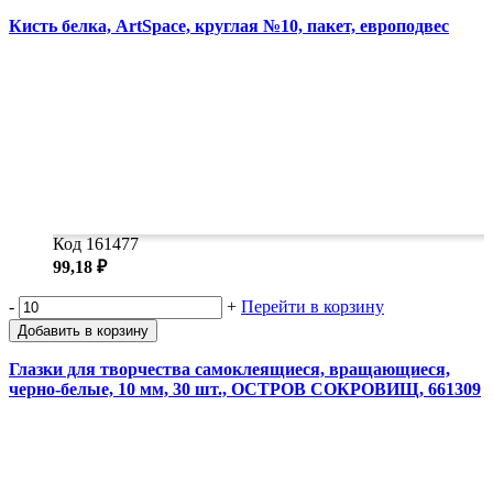
Кисть белка, ArtSpace, круглая №10, пакет, европодвес
Код 161477
99,18 ₽
-
+
Перейти в корзину
Добавить в корзину
Глазки для творчества самоклеящиеся, вращающиеся,
черно-белые, 10 мм, 30 шт., ОСТРОВ СОКРОВИЩ, 661309