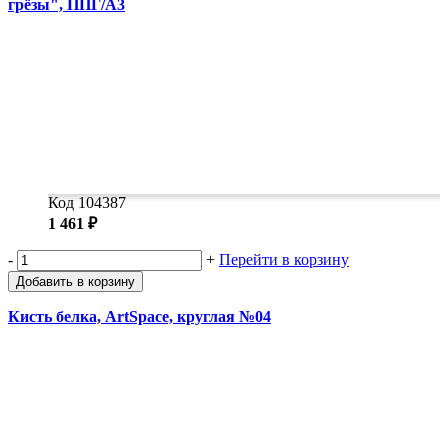
грёзы", ППГ/А3
Код 104387
1 461 ₽
-
+
Перейти в корзину
Добавить в корзину
Кисть белка, ArtSpace, круглая №04