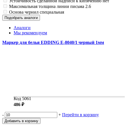
Устойчивость сделанной надписи к кипячению
нет
Замки прочие
Максимальная толщина линии письма
2.6
Ящики для инструментов
Основа чернил
специальная
Пленки солнцезащитные для окон
Все товары раздела
«Хозтовары»
Подобрать аналоги
Аналоги
Мы рекомендуем
Маркер для белья EDDING E-8040/1 черный 1мм
Код 5061
486 ₽
-
+
Перейти в корзину
Добавить в корзину