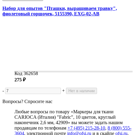
Набор для опытов "Пташки, выращиваем травку",
фиолетовый горшочек, 5155390, EXG-02-AB
Код 362658
275 ₽
-
+
Нет в наличии
Вопросы? Спросите нас
Любые вопросы по товару «Маркеры для ткани
CARIOCA (Италия) "Fabric", 10 цветов, круглый
наконечник 2,6 мм, 42909» вы можете задать нашим
продавцам по телефонам
+7 (495) 215-28-10
,
8 (800) 555-
3604
, электронной почте
info@ofsi.ru
и в скайпе
ofsi.ru
.