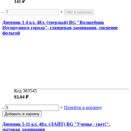
141 ₽
-
+
Нет в наличии
Дневник 1-4 кл. 48л. (твердый) BG "Волшебник
Изумрудного города", глянцевая ламинация, тиснение
фольгой
Код 383545
93,04 ₽
-
+
Перейти в корзину
Добавить в корзину
Дневник 5-11 кл. 48л. (ЛАЙТ) BG "Ученье - свет!",
матовая ламинация