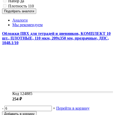
Набор
да
Замки прочие
Плотность
110
Ящики для инструментов
Пленки солнцезащитные для окон
Подобрать аналоги
Все товары раздела
«Хозтовары»
Аналоги
Мы рекомендуем
Обложки ПВХ для тетрадей и дневников, КОМПЛЕКТ 10
шт., ПЛОТНЫЕ, 110 мкм, 209х350 мм, прозрачные, ДПС,
1048.1/10
Код 124885
254 ₽
-
+
Перейти в корзину
Добавить в корзину