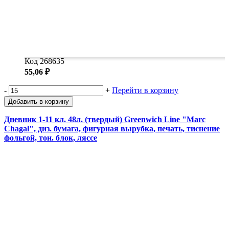
Код 268635
55,06 ₽
-
+
Перейти в корзину
Добавить в корзину
Дневник 1-11 кл. 48л. (твердый) Greenwich Line "Marc
Chagal", диз. бумага, фигурная вырубка, печать, тиснение
фольгой, тон. блок, ляссе