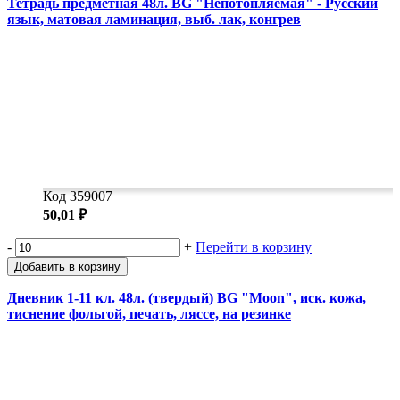
Тетрадь предметная 48л. BG "Непотопляемая" - Русский
язык, матовая ламинация, выб. лак, конгрев
Код 359007
50,01 ₽
-
+
Перейти в корзину
Добавить в корзину
Дневник 1-11 кл. 48л. (твердый) BG "Moon", иск. кожа,
тиснение фольгой, печать, ляссе, на резинке