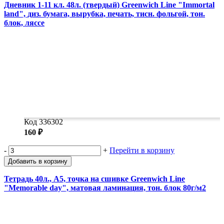
Дневник 1-11 кл. 48л. (твердый) Greenwich Line "Immortal
land", диз. бумага, вырубка, печать, тисн. фольгой, тон.
блок, ляссе
Код 336302
160 ₽
-
+
Перейти в корзину
Добавить в корзину
Тетрадь 40л., А5, точка на сшивке Greenwich Line
"Memorable day", матовая ламинация, тон. блок 80г/м2