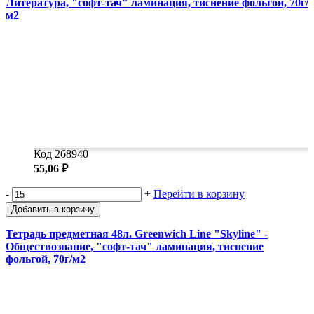
Литература, "софт-тач" ламинация, тиснение фольгой, 70г/
м2
Код 268940
55,06 ₽
-
+
Перейти в корзину
Добавить в корзину
Тетрадь предметная 48л. Greenwich Line "Skyline" -
Обществознание, "софт-тач" ламинация, тиснение
фольгой, 70г/м2