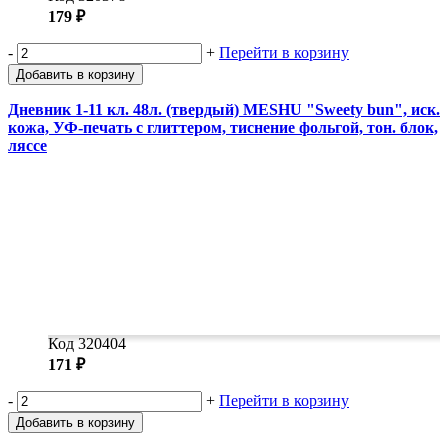
179 ₽
-
+
Перейти в корзину
Добавить в корзину
Дневник 1-11 кл. 48л. (твердый) MESHU "Sweety bun", иск.
кожа, УФ-печать с глиттером, тиснение фольгой, тон. блок,
ляссе
Код 320404
171 ₽
-
+
Перейти в корзину
Добавить в корзину