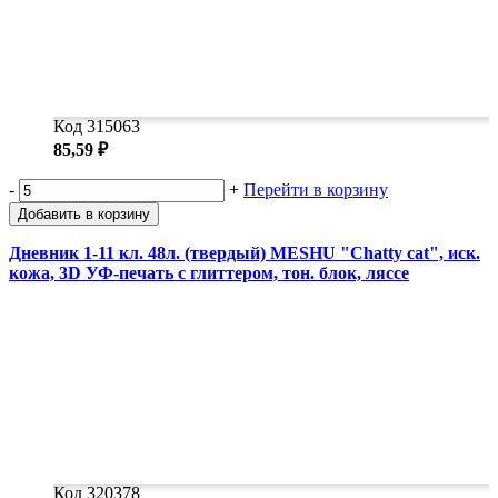
Код 315063
85,59 ₽
-
+
Перейти в корзину
Добавить в корзину
Дневник 1-11 кл. 48л. (твердый) MESHU "Сhatty cat", иск.
кожа, 3D УФ-печать с глиттером, тон. блок, ляссе
Код 320378