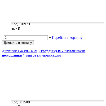
Код 370979
167 ₽
-
+
Перейти в корзину
Добавить в корзину
Дневник 1-4 кл., 48л., (твердый) BG "Маленькие
помощники", матовая ламинация
Код 381508