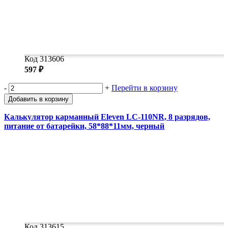
Код 313606
597 ₽
-
+
Перейти в корзину
Добавить в корзину
Калькулятор карманный Eleven LC-110NR, 8 разрядов,
питание от батарейки, 58*88*11мм, черный
Код 313615