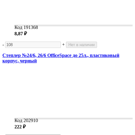
Код 191368
8,87 ₽
-
+
Нет в наличии
Степлер №24/6, 26/6 OfficeSpace до 25л., пластиковый
корпус, черный
Код 202910
222 ₽