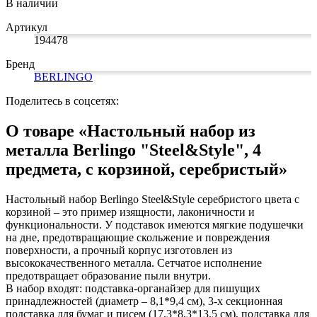
В наличии
Коврики на стол прочие
Карандаши художественные
антисептики
Знаки запрещающие
Все товары раздела
Нити, шпагаты и иглы
Кисти художественные
Знаки по электробезопасности
«Канцтовары»
Артикул
Краски художественные
Иглы для прошивки документов
Знаки предписывающие
194478
Мольберты, холсты, этюдники
Нити и ленты
Знаки предупреждающие
Пастель, сангина, уголь, сепия
Шпагаты и проволока
Знаки эвакуационные
Бренд
Линеры, роллеры, ручки для графики
Станки и иглы для архивного
Знаки пожарной безопасности
BERLINGO
Профессиональные наборы для
переплета
Конусы сигнальные
Пакеты упаковочные
Медицинское белье и покрытия
художников
Поделитесь в соцсетях:
Картон грунтованный для
Пакеты майка
Одноразовые простыни, покрытия и
художественных работ
Пакеты с замком (Zip-Lock)
подстилки
О товаре «Настольный набор из
Медицинские товары
Инструменты и аксессуары для
Пакеты с петлевой и вырубной ручкой
графики
Пакеты вакуумные
Расходные материалы для мед. техники
металла Berlingo "Steel&Style", 4
Материалы для творчества
Пакеты бумажные
Ортопедические товары
предмета, с корзиной, серебристый»
Проволока синельная (пушистая)
Пакеты фасовочные
Расходные материалы для
Фольга и бумага для выпечки
Цветная пористая резина и пластик
стерилизации
Инъекционные средства
Фетр
Рукав для запекания
Настольный набор Berlingo Steel&Style серебристого цвета с
Все товары раздела
Фольга пищевая
Салфетки инъекционные
«Для учебы и
корзиной – это пример изящности, лаконичности и
творчества»
Бумага для выпечки
Иглы и шприцы
функциональности. У подставок имеются мягкие подушечки
Самоклеющиеся крючки и полоски
Изделия для медицинских отходов
на дне, предотвращающие скольжение и повреждения
Самоклеящиеся легкоудаляемые
Мешки для мусора медицинские
поверхности, а прочный корпус изготовлен из
аксессуары
Контейнеры для медицинских отходов
высококачественного металла. Сетчатое исполнение
Хозяйственные принадлежности
Все товары раздела
«Медицина, спецодежда
предотвращает образование пыли внутри.
и безопасность»
Мешки для мусора
В набор входят: подставка-органайзер для пишущих
Ящики, боксы и корзины
принадлежностей (диаметр – 8,1*9,4 см), 3-х секционная
универсальные
подставка для бумаг и писем (17,3*8,3*13,5 см), подставка для