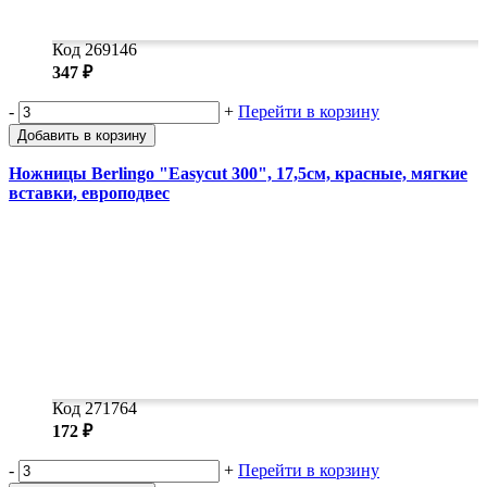
Код 269146
347 ₽
-
+
Перейти в корзину
Добавить в корзину
Ножницы Berlingo "Easycut 300", 17,5см, красные, мягкие
вставки, европодвес
Код 271764
172 ₽
-
+
Перейти в корзину