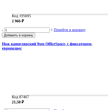
Код 195695
2 966 ₽
-
+
Перейти в корзину
Добавить в корзину
Нож канцелярский 9мм OfficeSpace, с фиксатором,
европодвес
Код 87467
21,58 ₽