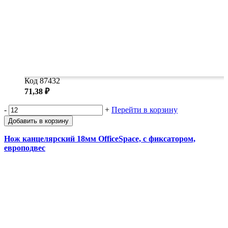
Код 87432
71,38 ₽
-
+
Перейти в корзину
Добавить в корзину
Нож канцелярский 18мм OfficeSpace, с фиксатором,
европодвес