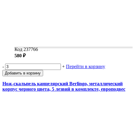
Код 237766
580 ₽
-
+
Перейти в корзину
Добавить в корзину
Нож-скальпель канцелярский Berlingo, металлический
корпус черного цвета, 5 лезвий в комплекте, европодвес