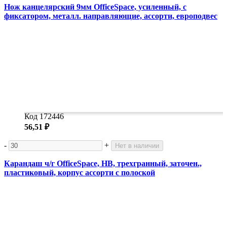
Нож канцелярский 9мм OfficeSpace, усиленный, с
фиксатором, металл. направляющие, ассорти, европодвес
Код 172446
56,51 ₽
-
+
Нет в наличии
Карандаш ч/г OfficeSpace, HB, трехгранный, заточен.,
пластиковый, корпус ассорти с полоской