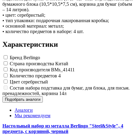
Замки прочие
бумажного блока (10,5*10,5*7,5 см), корзина для бумаг (объем
Ящики для инструментов
– 14 литров).
Пленки солнцезащитные для окон
• цвет: серебристый;
Все товары раздела
«Хозтовары»
• тип упаковки: подарочная лакированная коробка;
• основной материал: металл;
• количество предметов в наборе: 4 шт.
Характеристики
Бренд
Berlingo
Страна производства
Китай
Код производителя
BMs_41411
Количество предметов
4
Цвет
серебристый
Состав набора
подставка для бумаг, для блока, для письм.
пренадлежностей, корзина 14л
Подобрать аналоги
Аналоги
Мы рекомендуем
Настольный набор из металла Berlingo "Steel&Style", 4
предмета, с корзиной, черный