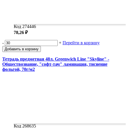
Код 274446
78,26 ₽
-
+
Перейти в корзину
Добавить в корзину
Тетрадь предметная 48л. Greenwich Line "Skyline" -
Обществознание, "софт-тач" ламинация, тиснение
фольгой, 70г/м2
Код 268635