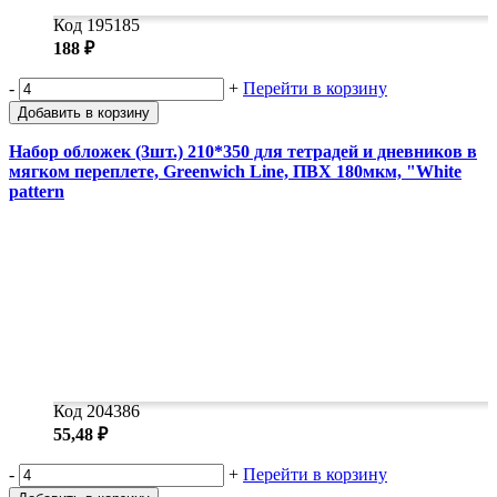
Код 195185
188 ₽
-
+
Перейти в корзину
Добавить в корзину
Набор обложек (3шт.) 210*350 для тетрадей и дневников в
мягком переплете, Greenwich Line, ПВХ 180мкм, "White
pattern
Код 204386
55,48 ₽
-
+
Перейти в корзину