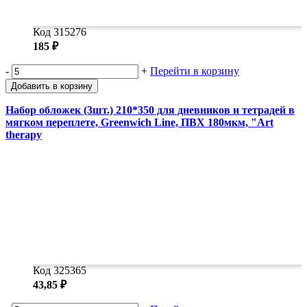
Код 315276
185 ₽
-
+
Перейти в корзину
Добавить в корзину
Набор обложек (3шт.) 210*350 для дневников и тетрадей в
мягком переплете, Greenwich Line, ПВХ 180мкм, "Art
therapy
Код 325365
43,85 ₽