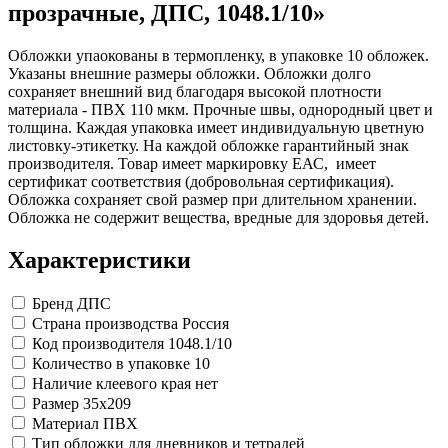
Коврики на стол прочие
Карандаши художественные
антисептики
Знаки запрещающие
прозрачные, ДПС, 1048.1/10»
Все товары раздела
Нити, шпагаты и иглы
Кисти художественные
Знаки по электробезопасности
«Канцтовары»
Краски художественные
Иглы для прошивки документов
Знаки предписывающие
Обложки упаокованы в термопленку, в упаковке 10 обложек.
Мольберты, холсты, этюдники
Нити и ленты
Знаки предупреждающие
Указаны внешние размеры обложки. Обложки долго
Пастель, сангина, уголь, сепия
Шпагаты и проволока
Знаки эвакуационные
сохраняет внешний вид благодаря высокой плотности
Линеры, роллеры, ручки для графики
Станки и иглы для архивного
Знаки пожарной безопасности
материала - ПВХ 110 мкм. Прочные швы, однородный цвет и
Профессиональные наборы для
переплета
Конусы сигнальные
толщина. Каждая упаковка имеет индивидуальную цветную
Пакеты упаковочные
Медицинское белье и покрытия
художников
листовку-этикетку. На каждой обложке гарантийный знак
Картон грунтованный для
Пакеты майка
Одноразовые простыни, покрытия и
производителя. Товар имеет маркировку ЕАС, имеет
художественных работ
Пакеты с замком (Zip-Lock)
подстилки
сертификат соответствия (добровольная сертификация).
Медицинские товары
Инструменты и аксессуары для
Пакеты с петлевой и вырубной ручкой
Обложка сохраняет свой размер при длительном хранении.
графики
Пакеты вакуумные
Расходные материалы для мед. техники
Обложка не содержит вещества, вредные для здоровья детей.
Материалы для творчества
Пакеты бумажные
Ортопедические товары
Проволока синельная (пушистая)
Пакеты фасовочные
Расходные материалы для
Характеристики
Фольга и бумага для выпечки
Цветная пористая резина и пластик
стерилизации
Инъекционные средства
Фетр
Рукав для запекания
Все товары раздела
Фольга пищевая
Салфетки инъекционные
«Для учебы и
Бренд
ДПС
творчества»
Бумага для выпечки
Иглы и шприцы
Страна производства
Россия
Самоклеющиеся крючки и полоски
Изделия для медицинских отходов
Код производителя
1048.1/10
Самоклеящиеся легкоудаляемые
Мешки для мусора медицинские
Количество в упаковке
10
аксессуары
Контейнеры для медицинских отходов
Хозяйственные принадлежности
Все товары раздела
«Медицина, спецодежда
Наличие клеевого края
нет
и безопасность»
Мешки для мусора
Размер
35x209
Ящики, боксы и корзины
Материал
ПВХ
универсальные
Тип обложки
для дневников и тетрадей