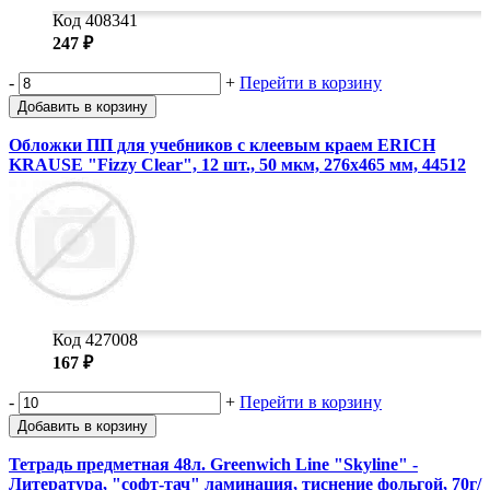
Код 408341
247 ₽
-
+
Перейти в корзину
Добавить в корзину
Обложки ПП для учебников с клеевым краем ERICH
KRAUSE "Fizzy Clear", 12 шт., 50 мкм, 276х465 мм, 44512
Код 427008
167 ₽
-
+
Перейти в корзину
Добавить в корзину
Тетрадь предметная 48л. Greenwich Line "Skyline" -
Литература, "софт-тач" ламинация, тиснение фольгой, 70г/