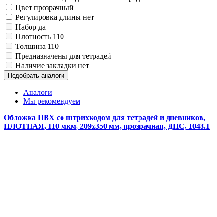
Замки прочие
Цвет
прозрачный
Ящики для инструментов
Регулировка длины
нет
Пленки солнцезащитные для окон
Набор
да
Все товары раздела
«Хозтовары»
Плотность
110
Толщина
110
Предназначены для
тетрадей
Наличие закладки
нет
Подобрать аналоги
Аналоги
Мы рекомендуем
Обложка ПВХ со штрихкодом для тетрадей и дневников,
ПЛОТНАЯ, 110 мкм, 209х350 мм, прозрачная, ДПС, 1048.1