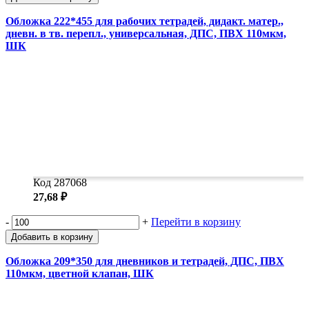
Обложка 222*455 для рабочих тетрадей, дидакт. матер.,
дневн. в тв. перепл., универсальная, ДПС, ПВХ 110мкм,
ШК
Код 287068
27,68 ₽
-
+
Перейти в корзину
Добавить в корзину
Обложка 209*350 для дневников и тетрадей, ДПС, ПВХ
110мкм, цветной клапан, ШК