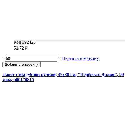
Код 392425
51,72 ₽
-
+
Перейти в корзину
Добавить в корзину
Пакет с вырубной ручкой, 37х30 см, "Перфекто Далия", 90
мкм, н00170815