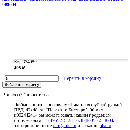
609684
Код 374080
495 ₽
-
+
Перейти в корзину
Добавить в корзину
Вопросы? Спросите нас
Любые вопросы по товару «Пакет с вырубной ручкой
ПВД, 42х48 см, "Перфекто Бисмарк", 90 мкм,
н00244241» вы можете задать нашим продавцам
по телефонам
+7 (495) 215-28-10
,
8 (800) 555-3604
,
электронной почте
info@ofsi.ru
и в скайпе
ofsi.ru
.