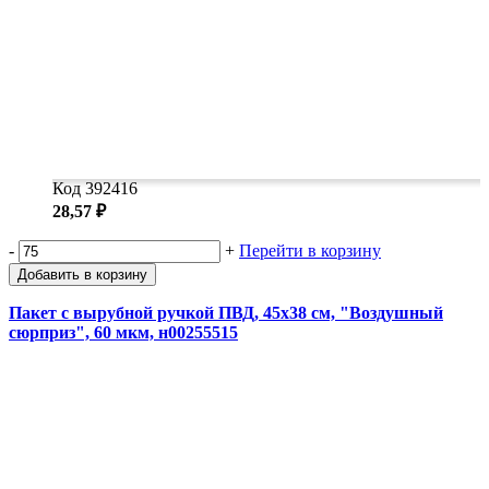
Замки прочие
Ящики для инструментов
Пленки солнцезащитные для окон
Все товары раздела
«Хозтовары»
Код 392416
28,57 ₽
-
+
Перейти в корзину
Добавить в корзину
Пакет с вырубной ручкой ПВД, 45х38 см, "Воздушный
сюрприз", 60 мкм, н00255515