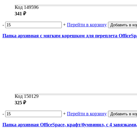
Код 149596
341 ₽
-
+
Перейти в корзину
Добавить в ко
Папка архивная с мягким корешком для переплета OfficeSpa
Код 150129
325 ₽
-
+
Перейти в корзину
Добавить в ко
Папка архивная OfficeSpace, крафт/бумвинил, с 4 завязкам