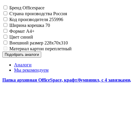
Изделия для медицинских отходов
Картон грунтованный для художественн
Замки прочие
Инструменты и аксессуары для графики
Ящики для инструментов
Мешки для мусора медицинские
Бренд
Officespace
Материалы для творчества
Пленки солнцезащитные для окон
Контейнеры для медицинских отходов
Страна производства
Россия
Все товары раздела
Все товары раздела
Проволока синельная (пушистая)
«Хозтовары»
«Медицина, спецодежда и
Код производителя
255996
Цветная пористая резина и пластик
Ширина корешка
70
Фетр
Формат
A4+
Все товары раздела
«Для учебы и творчества»
Цвет
синий
Внешний размер
228x70x310
Материал
картон переплетный
Подобрать аналоги
Аналоги
Мы рекомендуем
Папка архивная OfficeSpace, крафт/бумвинил, с 4 завязкам