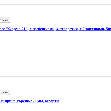
рзину
ce "Форма 21", с гребешками, 4 отверстия, с 2 завязками, 5
рзину
и, ширина корешка 80мм, ассорти