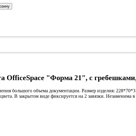
коврами
рзину
оты
едений
оры бактерицидные
ки
и кафе
овары»
онетницы
ары для торговли»
лей
 OfficeSpace "Форма 21", с гребешками, 
ел
уда»
анения большого объема документации. Размер изделия: 228*70*3
си
дстилки
вета. В закрытом виде фиксируется на 2 завязки. Незаменима в 
10мм;
А4+;
ний;
ары
ков
е