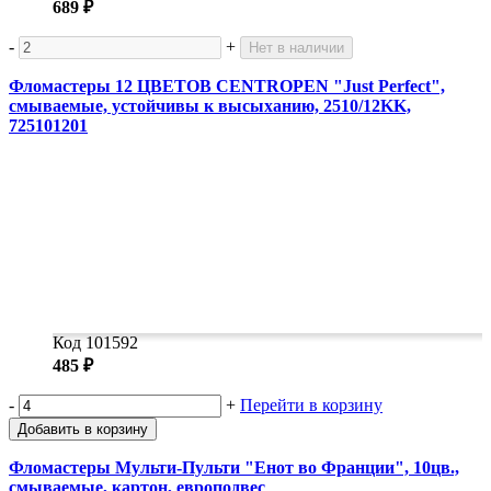
689 ₽
-
+
Нет в наличии
Фломастеры 12 ЦВЕТОВ CENTROPEN "Just Perfect",
смываемые, устойчивы к высыханию, 2510/12KK,
725101201
Код 101592
485 ₽
-
+
Перейти в корзину
Добавить в корзину
Фломастеры Мульти-Пульти "Енот во Франции", 10цв.,
смываемые, картон, европодвес