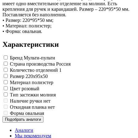
Замки прочие
имеет одно вместительное отделение на молнии. Есть
Ящики для инструментов
крепления для ручек и карандашей. Размер – 220*95*50 мм.
Пленки солнцезащитные для окон
Поставляется без наполнения.
Все товары раздела
«Хозтовары»
• Размер: 220*95*50 мм;
• Материал: полиэстер;
• Форма: овальная.
Характеристики
Бренд
Мульти-пульти
Страна производства
Россия
Количество отделений
1
Размер
220x95x50
Материал
полиэстер
Цвет
розовый
Тип застежки
молния
Наличие ручки
нет
Откидная планка
нет
Форма
овальная
Подобрать аналоги
Аналоги
Мы рекомендуем