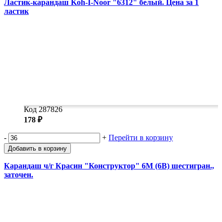
Ластик-карандаш Koh-I-Noor "6312" белый. Цена за 1
ластик
Код 287826
178 ₽
-
+
Перейти в корзину
Добавить в корзину
Карандаш ч/г Красин "Конструктор" 6М (6B) шестигран.,
заточен.