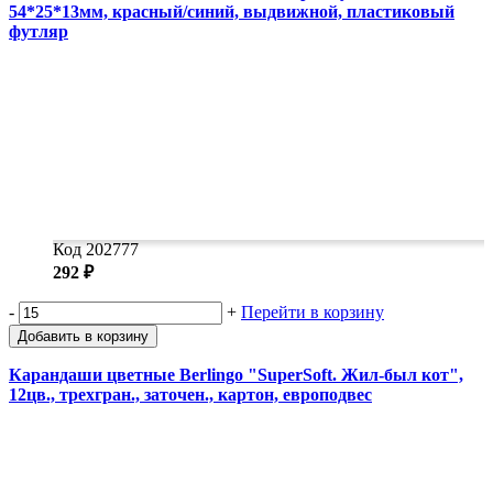
54*25*13мм, красный/синий, выдвижной, пластиковый
футляр
Код 202777
292 ₽
-
+
Перейти в корзину
Добавить в корзину
Карандаши цветные Berlingo "SuperSoft. Жил-был кот",
12цв., трехгран., заточен., картон, европодвес