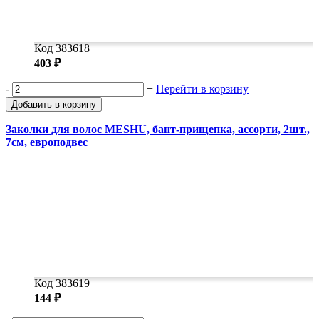
Код 383618
403 ₽
-
+
Перейти в корзину
Добавить в корзину
Заколки для волос MESHU, бант-прищепка, ассорти, 2шт.,
7см, европодвес
Код 383619
144 ₽