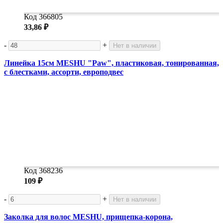
Код 366805
33,86 ₽
-
+
Нет в наличии
Линейка 15см MESHU "Paw", пластиковая, тонированная,
с блестками, ассорти, европодвес
Код 368236
109 ₽
-
+
Нет в наличии
Заколка для волос MESHU, прищепка-корона,