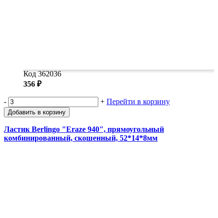
Код 362036
356 ₽
-
+
Перейти в корзину
Добавить в корзину
Ластик Berlingo "Eraze 940", прямоугольный
комбинированный, скошенный, 52*14*8мм