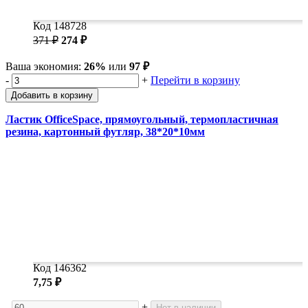
Код 148728
371 ₽
274 ₽
Ваша экономия:
26%
или
97 ₽
-
+
Перейти в корзину
Добавить в корзину
Ластик OfficeSpace, прямоугольный, термопластичная
резина, картонный футляр, 38*20*10мм
Код 146362
7,75 ₽
-
+
Нет в наличии