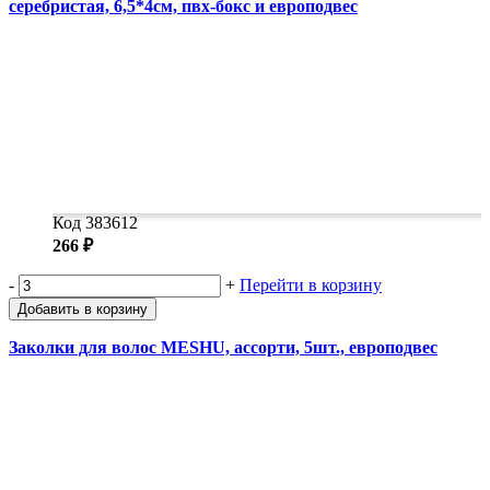
серебристая, 6,5*4см, пвх-бокс и европодвес
Код 383612
266 ₽
-
+
Перейти в корзину
Добавить в корзину
Заколки для волос MESHU, ассорти, 5шт., европодвес