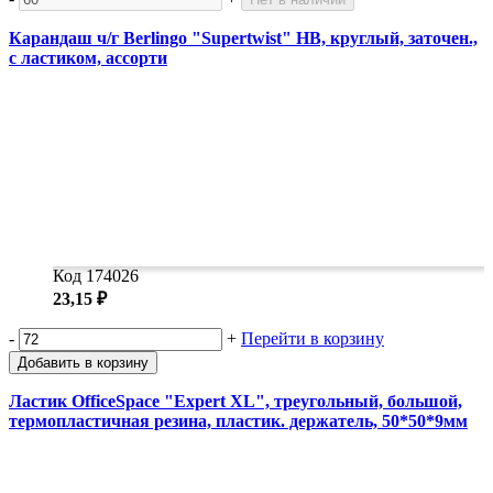
Карандаш ч/г Berlingo "Supertwist" HB, круглый, заточен.,
с ластиком, ассорти
Код 174026
23,15 ₽
-
+
Перейти в корзину
Добавить в корзину
Ластик OfficeSpace "Expert XL", треугольный, большой,
термопластичная резина, пластик. держатель, 50*50*9мм