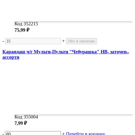
Код 352215
75,99 ₽
-
+
Нет в наличии
Карандаш ч/г Мульти-Пульти "Чебурашка" HB, заточен.,
ассорти
Код 355004
7,99 ₽
-
+
Перейти в корзину