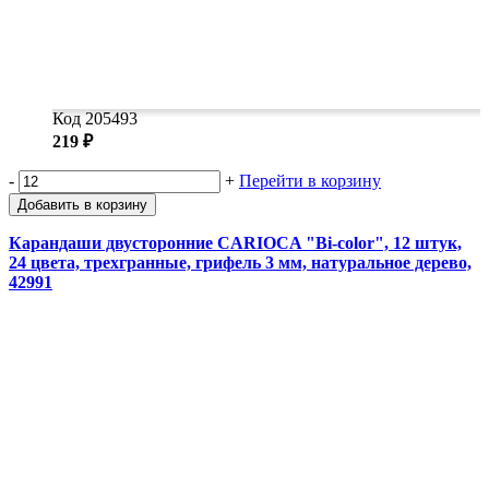
Код 205493
219 ₽
-
+
Перейти в корзину
Добавить в корзину
Карандаши двусторонние CARIOCA "Bi-color", 12 штук,
24 цвета, трехгранные, грифель 3 мм, натуральное дерево,
42991