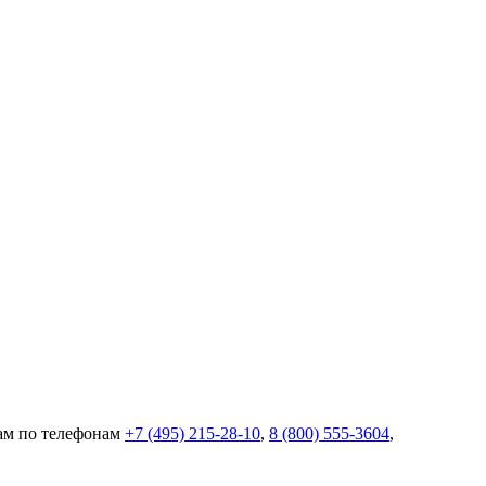
цам по телефонам
+7 (495) 215-28-10
,
8 (800) 555-3604
,