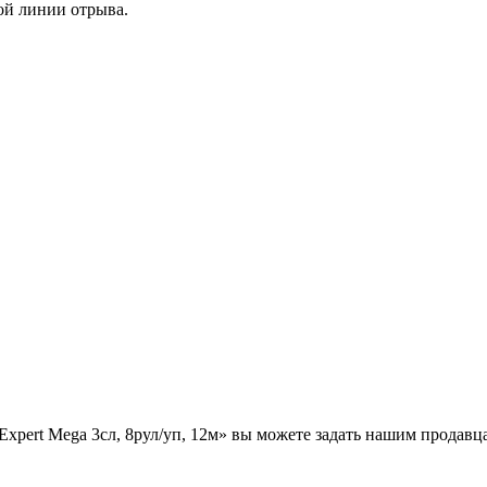
ых работ
ой линии отрыва.
 безопасность»
xpert Mega 3сл, 8рул/уп, 12м» вы можете задать нашим продав