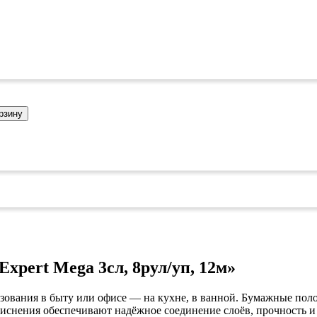
коврами
оты
едений
оры бактерицидные
ки
и кафе
овары»
рзину
онетницы
ары для торговли»
лей
ел
уда»
си
дстилки
xpert Mega 3сл, 8рул/уп, 12м»
ары
зования в быту или офисе — на кухне, в ванной. Бумажные пол
ков
е
и тиснения обеспечивают надёжное соединение слоёв, прочнос