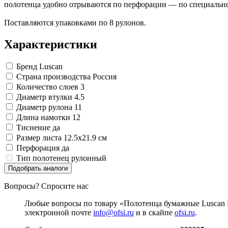
Изделия для медицинских отходов
Картон грунтованный для художественн
Замки прочие
полотенца удобно отрываются по перфорации — по специальн
Инструменты и аксессуары для графики
Ящики для инструментов
Мешки для мусора медицинские
Материалы для творчества
Пленки солнцезащитные для окон
Контейнеры для медицинских отходов
Поставляются упаковками по 8 рулонов.
Все товары раздела
Все товары раздела
Проволока синельная (пушистая)
«Хозтовары»
«Медицина, спецодежда и
Цветная пористая резина и пластик
Характеристики
Фетр
Все товары раздела
«Для учебы и творчества»
Бренд
Luscan
Страна производства
Россия
Количество слоев
3
Диаметр втулки
4.5
Диаметр рулона
11
Длина намотки
12
Тиснение
да
Размер листа
12.5x21.9 см
Перфорация
да
Тип полотенец
рулонный
Подобрать аналоги
Вопросы? Спросите нас
Любые вопросы по товару «Полотенца бумажные Luscan E
электронной почте
info@ofsi.ru
и в скайпе
ofsi.ru
.