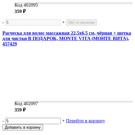
Код 402095
359 ₽
-
+
Нет в наличии
Расческа для волос массажная 22,5х6,5 см, чёрная + щетка
для чистки В ПОДАРОК, MONTE VITA (МОНТЕ ВИТА),
457429
Код 402097
359 ₽
-
+
Перейти в корзину
Добавить в корзину