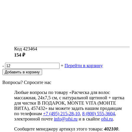
Код 423464
154 ₽
-
+
Перейти в корзину
Добавить в корзину
Вопросы? Спросите нас
Любые вопросы по товару «Расческа для волос
массажная, 24x7,5 см, с натуральной щетиной + щетка
для чистки В ПОДАРОК, MONTE VITA (МОНТЕ
ВИТА), 457432» вы можете задать нашим продавцам
по телефонам
+7 (495) 215-28-10
,
8 (800) 555-3604
,
электронной почте
info@ofsi.ru
и в скайпе
ofsi.ru
.
Сообщите менеджеру артикул этого товара:
402100
.