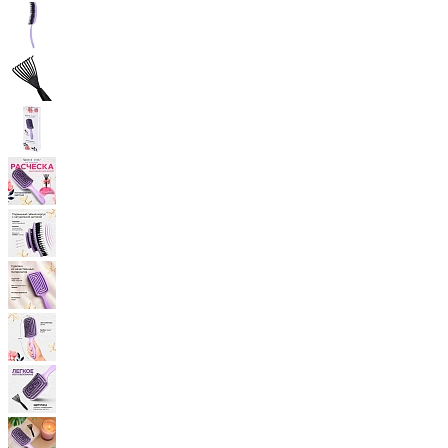
Замки прочие
Ящики для инструментов
Пленки солнцезащитные для окон
Все товары раздела
«Хозтовары»