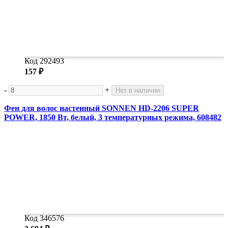
Код 292493
157 ₽
-
+
Нет в наличии
Фен для волос настенный SONNEN HD-2206 SUPER
POWER, 1850 Вт, белый, 3 температурных режима, 608482
Код 346576