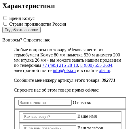
Замки прочие
Характеристики
Ящики для инструментов
Пленки солнцезащитные для окон
Все товары раздела
«Хозтовары»
Бренд
Комус
Страна производства
Россия
Подобрать аналоги
Вопросы? Спросите нас
Любые вопросы по товару «Чековая лента из
термобумаги Комус 80 мм намотка 530 м диаметр 200
мм втулка 26 мм» вы можете задать нашим продавцам
по телефонам
+7 (495) 215-28-10
,
8 (800) 555-3604
,
электронной почте
info@ofsi.ru
и в скайпе
ofsi.ru
.
Сообщите менеджеру артикул этого товара:
392771
.
Спросите нас об этом товаре прямо сейчас:
Отчество
Ваше имя
Ваш телефон