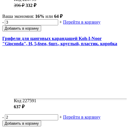
396 ₽
332 ₽
Ваша экономия:
16%
или
64 ₽
-
+
Перейти в корзину
Добавить в корзину
Грифели для цанговых карандашей Koh-I-Noor
"Gioconda", H, 5,6мм, 6шт., круглый, пластик. коробка
Код 227591
637 ₽
-
+
Перейти в корзину
Добавить в корзину