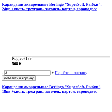
Карандаши акварельные Berlingo "SuperSoft. Рыбки",
24цв.+кисть, трехгран., заточен., картон, европодвес
Код 207189
568 ₽
-
+
Перейти в корзину
Добавить в корзину
Карандаши акварельные Berlingo "SuperSoft. Рыбки",
18цв.+кисть, трехгран., заточен., картон, европодвес