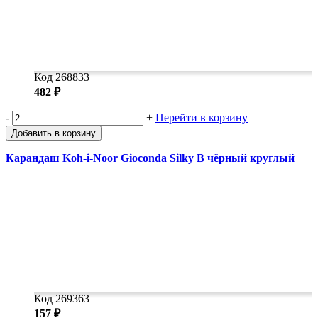
Код 268833
482 ₽
-
+
Перейти в корзину
Добавить в корзину
Карандаш Koh-i-Noor Gioconda Silky B чёрный круглый
Код 269363
157 ₽