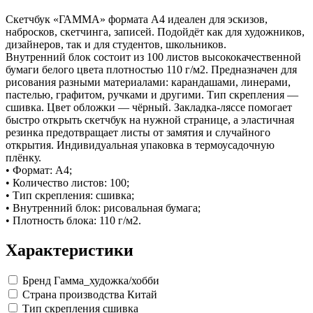
Замки прочие
Ящики для инструментов
Скетчбук «ГАММА» формата А4 идеален для эскизов,
Пленки солнцезащитные для окон
набросков, скетчинга, записей. Подойдёт как для художников,
Все товары раздела
«Хозтовары»
дизайнеров, так и для студентов, школьников.
Внутренний блок состоит из 100 листов высококачественной
бумаги белого цвета плотностью 110 г/м2. Предназначен для
рисования разными материалами: карандашами, линерами,
пастелью, графитом, ручками и другими. Тип скрепления —
сшивка. Цвет обложки — чёрный. Закладка-ляссе помогает
быстро открыть скетчбук на нужной странице, а эластичная
резинка предотвращает листы от замятия и случайного
открытия. Индивидуальная упаковка в термоусадочную
плёнку.
• Формат: А4;
• Количество листов: 100;
• Тип скрепления: сшивка;
• Внутренний блок: рисовальная бумага;
• Плотность блока: 110 г/м2.
Характеристики
Бренд
Гамма_художка/хобби
Страна производства
Китай
Тип скрепления
сшивка