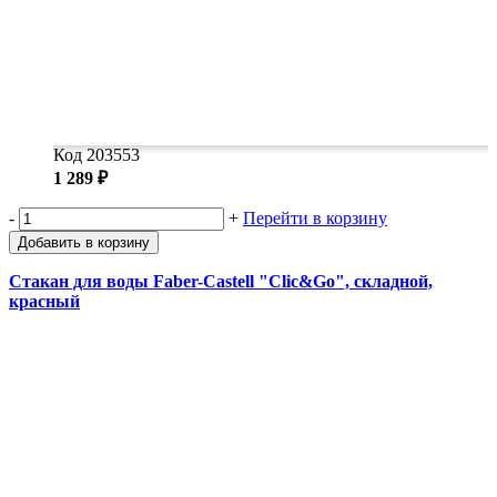
Код 203553
1 289 ₽
-
+
Перейти в корзину
Добавить в корзину
Стакан для воды Faber-Castell "Clic&Go", складной,
красный