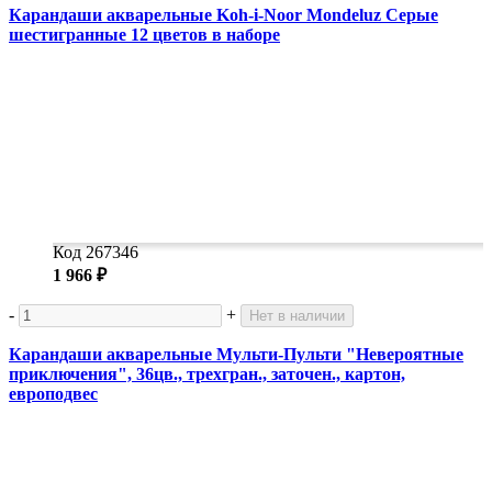
Карандаши акварельные Koh-i-Noor Mondeluz Серые
шестигранные 12 цветов в наборе
Код 267346
1 966 ₽
-
+
Нет в наличии
Карандаши акварельные Мульти-Пульти "Невероятные
приключения", 36цв., трехгран., заточен., картон,
европодвес