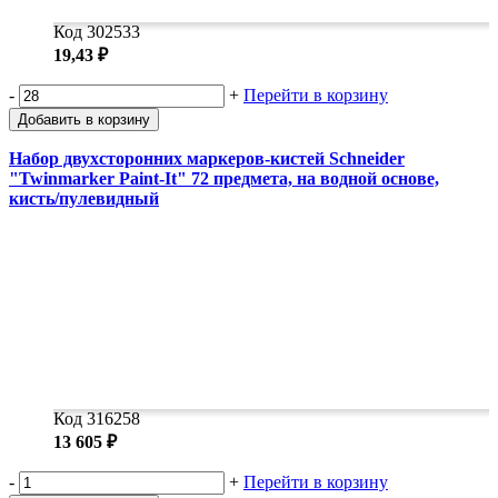
Код 302533
19,43 ₽
-
+
Перейти в корзину
Добавить в корзину
Набор двухсторонних маркеров-кистей Schneider
"Twinmarker Paint-It" 72 предмета, на водной основе,
кисть/пулевидный
Код 316258
13 605 ₽
-
+
Перейти в корзину