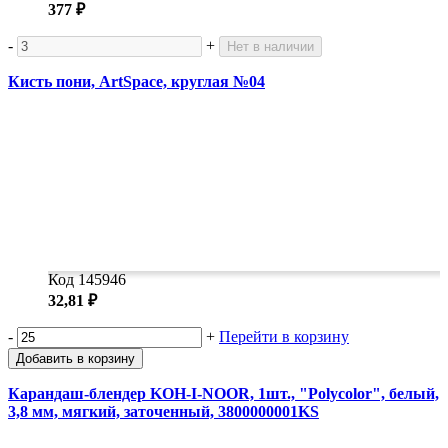
377 ₽
-
+
Нет в наличии
Кисть пони, ArtSpace, круглая №04
Код 145946
32,81 ₽
-
+
Перейти в корзину
Добавить в корзину
Карандаш-блендер KOH-I-NOOR, 1шт., "Polycolor", белый,
3,8 мм, мягкий, заточенный, 3800000001KS