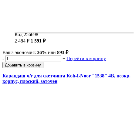
Код 256698
2 484 ₽
1 591 ₽
Ваша экономия:
36%
или
893 ₽
-
+
Перейти в корзину
Добавить в корзину
Карандаш ч/г для скетчинга Koh-I-Noor "1538" 4B, неокр.
корпус, плоский, заточен