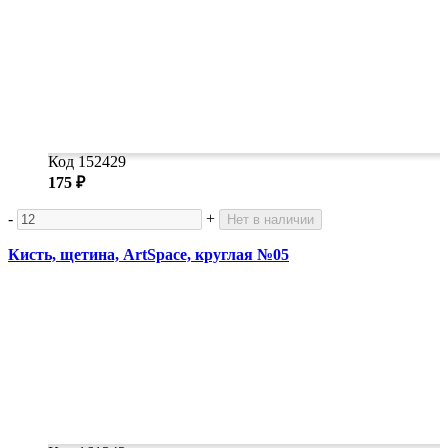
Код 152429
175 ₽
-
+
Нет в наличии
Кисть, щетина, ArtSpace, круглая №05