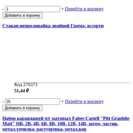
-
+
Перейти в корзину
Добавить в корзину
Стакан-непроливайка двойной Гамма, ассорти
Код 270373
51,44 ₽
-
+
Перейти в корзину
Добавить в корзину
Набор карандашей ч/г матовых Faber-Castell "Pitt Graphite
Matt" HB, 2B, 4B, 6B, 8B, 10B, 12B, 14B, заточ, ластик,
метал.точилка, растушевка, метал.кор