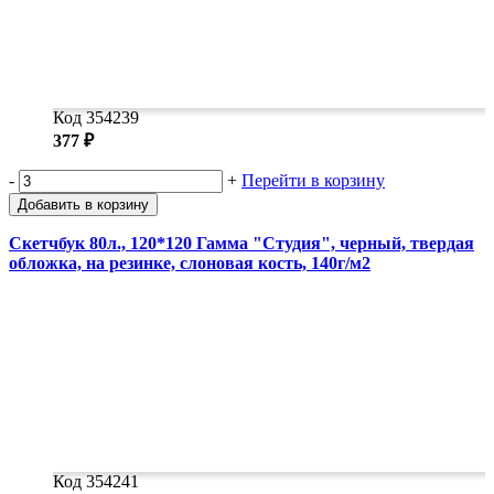
Код 354239
377 ₽
-
+
Перейти в корзину
Добавить в корзину
Скетчбук 80л., 120*120 Гамма "Студия", черный, твердая
обложка, на резинке, слоновая кость, 140г/м2
Код 354241