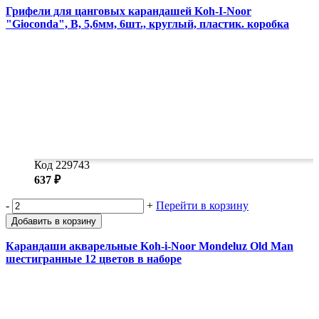
Грифели для цанговых карандашей Koh-I-Noor
"Gioconda", В, 5,6мм, 6шт., круглый, пластик. коробка
Код 229743
637 ₽
-
+
Перейти в корзину
Добавить в корзину
Карандаши акварельные Koh-i-Noor Mondeluz Old Man
шестигранные 12 цветов в наборе