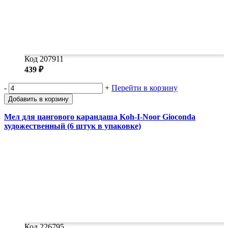
Код 207911
439 ₽
-
+
Перейти в корзину
Добавить в корзину
Мел для цангового карандаша Koh-I-Noor Gioconda
художественный (6 штук в упаковке)
Код 226795