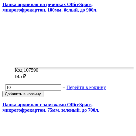
Папка архивная на резинках OfficeSpace,
микрогофрокартон, 100мм, белый, до 900л.
Код 107590
145 ₽
-
+
Перейти в корзину
Добавить в корзину
Папка архивная с завязками OfficeSpace,
микрогофрокартон, 75мм, зеленый, до 700л.