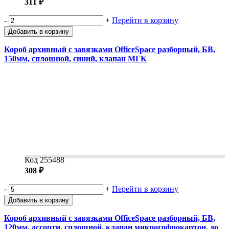
311 ₽
-
+
Перейти в корзину
Добавить в корзину
Короб архивный с завязками OfficeSpace разборный, БВ,
150мм, сплошной, синий, клапан МГК
Код 255488
308 ₽
-
+
Перейти в корзину
Добавить в корзину
Короб архивный с завязками OfficeSpace разборный, БВ,
120мм, ассорти, сплошной, клапан микрогофрокартон, до