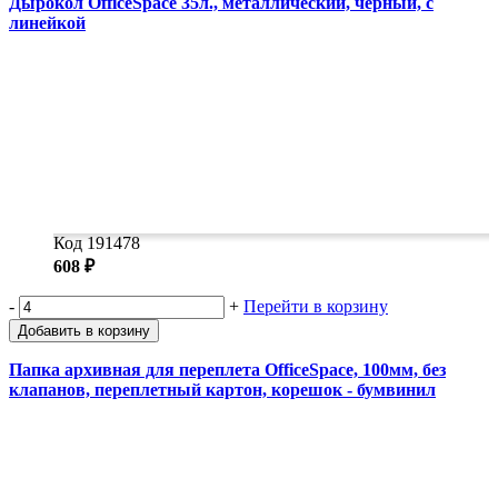
Дырокол OfficeSpace 35л., металлический, черный, с
линейкой
Код 191478
608 ₽
-
+
Перейти в корзину
Добавить в корзину
Папка архивная для переплета OfficeSpace, 100мм, без
клапанов, переплетный картон, корешок - бумвинил