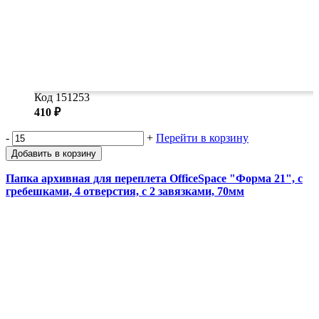
Код 151253
410 ₽
-
+
Перейти в корзину
Добавить в корзину
Папка архивная для переплета OfficeSpace "Форма 21", с
гребешками, 4 отверстия, с 2 завязками, 70мм