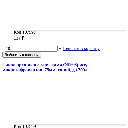
Код 107597
114 ₽
-
+
Перейти в корзину
Добавить в корзину
Папка архивная с завязками OfficeSpace,
микрогофрокартон, 75мм, синий, до 700л.
Код 107599