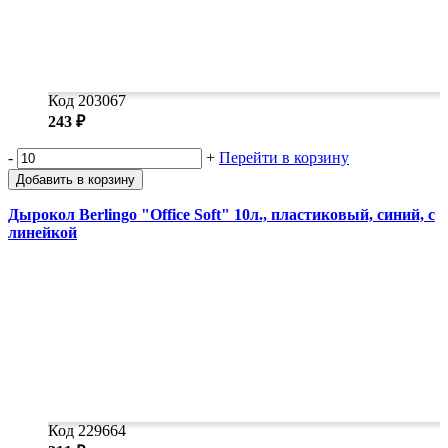
Код 203067
243 ₽
-
+
Перейти в корзину
Добавить в корзину
Дырокол Berlingo "Office Soft" 10л., пластиковый, синий, с
линейкой
Код 229664