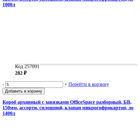
1000л
Код 257091
282 ₽
-
+
Перейти в корзину
Добавить в корзину
Короб архивный с завязками OfficeSpace разборный, БВ,
150мм, ассорти, сплошной, клапан микрогофрокартон, до
1400л