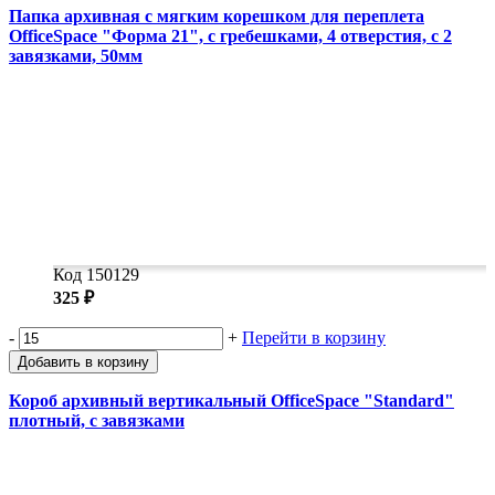
Папка архивная с мягким корешком для переплета
OfficeSpace "Форма 21", с гребешками, 4 отверстия, с 2
завязками, 50мм
Код 150129
325 ₽
-
+
Перейти в корзину
Добавить в корзину
Короб архивный вертикальный OfficeSpace "Standard"
плотный, с завязками