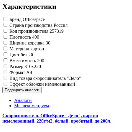
Замки прочие
Характеристики
Ящики для инструментов
Пленки солнцезащитные для окон
Все товары раздела
«Хозтовары»
Бренд
Officespace
Страна производства
Россия
Код производителя
257319
Плотность
400
Ширина корешка
30
Материал
картон
Цвет
белый
Вместимость
200
Размер
310x220
Формат
A4
Вид товара
скоросшиватель "Дело"
Эффект обложки
немелованный
Подобрать аналоги
Аналоги
Мы рекомендуем
Скоросшиватель OfficeSpace "Дело", картон
немелованный, 220г/м2, белый, пробитый, до 200л.