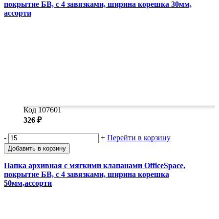
покрытие БВ, с 4 завязками, ширина корешка 30мм,
ассорти
Код 107601
326 ₽
-
+
Перейти в корзину
Добавить в корзину
Папка архивная с мягкими клапанами OfficeSpace,
покрытие БВ, с 4 завязками, ширина корешка
50мм,ассорти