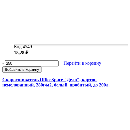
Код 4549
18,28 ₽
-
+
Перейти в корзину
Добавить в корзину
Скоросшиватель OfficeSpace "Дело", картон
немелованный, 280г/м2, белый, пробитый, до 200л.