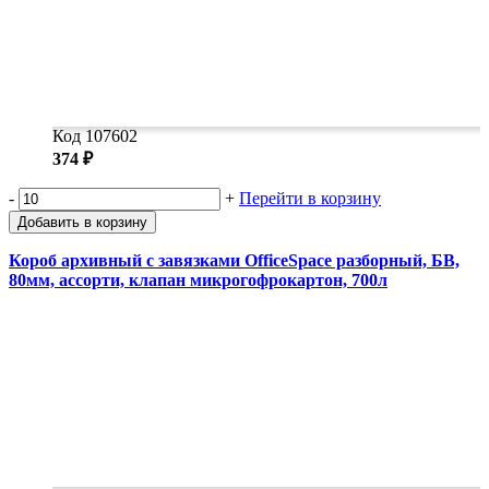
Код 107602
374 ₽
-
+
Перейти в корзину
Добавить в корзину
Короб архивный с завязками OfficeSpace разборный, БВ,
80мм, ассорти, клапан микрогофрокартон, 700л