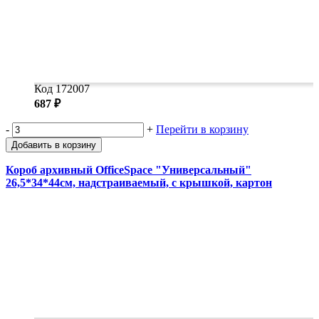
Код 172007
687 ₽
-
+
Перейти в корзину
Добавить в корзину
Короб архивный OfficeSpace "Универсальный"
26,5*34*44см, надстраиваемый, с крышкой, картон