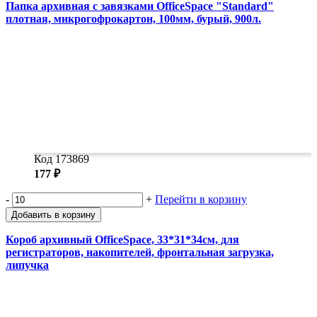
Папка архивная с завязками OfficeSpace "Standard"
плотная, микрогофрокартон, 100мм, бурый, 900л.
Код 173869
177 ₽
-
+
Перейти в корзину
Добавить в корзину
Короб архивный OfficeSpace, 33*31*34см, для
регистраторов, накопителей, фронтальная загрузка,
липучка