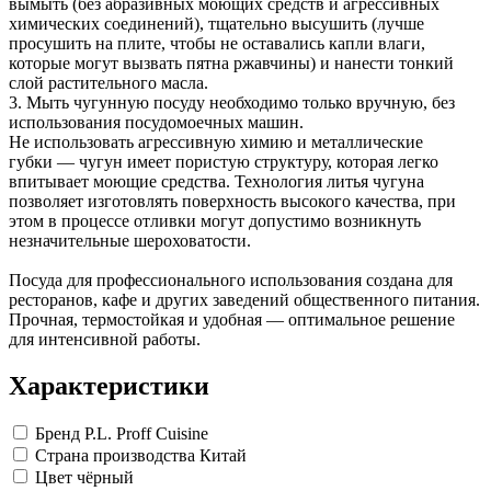
вымыть (без абразивных моющих средств и агрессивных
Замки прочие
химических соединений), тщательно высушить (лучше
Ящики для инструментов
просушить на плите, чтобы не оставались капли влаги,
Пленки солнцезащитные для окон
которые могут вызвать пятна ржавчины) и нанести тонкий
Все товары раздела
«Хозтовары»
слой растительного масла.
3. Мыть чугунную посуду необходимо только вручную, без
использования посудомоечных машин.
Не использовать агрессивную химию и металлические
губки — чугун имеет пористую структуру, которая легко
впитывает моющие средства. Технология литья чугуна
позволяет изготовлять поверхность высокого качества, при
этом в процессе отливки могут допустимо возникнуть
незначительные шероховатости.
Посуда для профессионального использования создана для
ресторанов, кафе и других заведений общественного питания.
Прочная, термостойкая и удобная — оптимальное решение
для интенсивной работы.
Характеристики
Бренд
P.L. Proff Cuisine
Страна производства
Китай
Цвет
чёрный