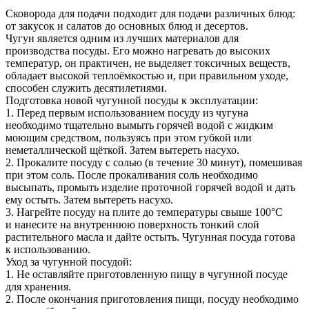
Коврики на стол прочие
живописи
антисептики
Знаки запрещающие
Сковорода для подачи подходит для подачи различных блюд:
Все товары раздела
Нити, шпагаты и иглы
Карандаши художественные
Знаки по электробезопасности
«Канцтовары»
от закусок и салатов до основных блюд и десертов.
Кисти художественные
Иглы для прошивки документов
Знаки предписывающие
Чугун является одним из лучших материалов для
Краски художественные
Нити и ленты
Знаки предупреждающие
производства посуды. Его можно нагревать до высоких
Мольберты, холсты, этюдники
Шпагаты и проволока
Знаки эвакуационные
температур, он практичен, не выделяет токсичных веществ,
Пастель, сангина, уголь, сепия
Станки и иглы для архивного
Знаки пожарной безопасности
обладает высокой теплоёмкостью и, при правильном уходе,
Линеры, роллеры, ручки для графики
переплета
Конусы сигнальные
способен служить десятилетиями.
Пакеты упаковочные
Медицинское белье и покрытия
Профессиональные наборы для
Подготовка новой чугунной посуды к эксплуатации:
художников
Пакеты майка
Одноразовые простыни, покрытия и
1. Перед первым использованием посуду из чугуна
Картон грунтованный для
Пакеты с замком (Zip-Lock)
подстилки
необходимо тщательно вымыть горячей водой с жидким
Медицинские товары
художественных работ
Пакеты с петлевой и вырубной ручкой
моющим средством, пользуясь при этом губкой или
Инструменты и аксессуары для
Пакеты вакуумные
Расходные материалы для мед. техники
неметаллической щёткой. Затем вытереть насухо.
графики
Пакеты бумажные
Ортопедические товары
2. Прокалите посуду с солью (в течение 30 минут), помешивая
Материалы для творчества
Пакеты фасовочные
Расходные материалы для
при этом соль. После прокаливания соль необходимо
Фольга и бумага для выпечки
Проволока синельная (пушистая)
стерилизации
высыпать, промыть изделие проточной горячей водой и дать
Инъекционные средства
Цветная пористая резина и пластик
Рукав для запекания
ему остыть. Затем вытереть насухо.
Фетр
Фольга пищевая
Салфетки инъекционные
3. Нагрейте посуду на плите до температуры свыше 100°C
Все товары раздела
Бумага для выпечки
Иглы и шприцы
«Для учебы и
и нанесите на внутреннюю поверхность тонкий слой
творчества»
Самоклеющиеся крючки и полоски
Изделия для медицинских отходов
растительного масла и дайте остыть. Чугунная посуда готова
Самоклеящиеся легкоудаляемые
Мешки для мусора медицинские
к использованию.
аксессуары
Контейнеры для медицинских отходов
Уход за чугунной посудой:
Хозяйственные принадлежности
Все товары раздела
«Медицина, спецодежда
1. Не оставляйте приготовленную пищу в чугунной посуде
и безопасность»
Мешки для мусора
для хранения.
Ящики, боксы и корзины
2. После окончания приготовления пищи, посуду необходимо
универсальные