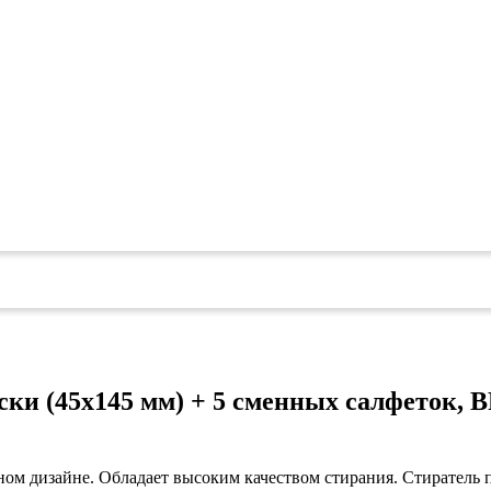
ых работ
 безопасность»
ски (45х145 мм) + 5 сменных салфеток,
ном дизайне. Обладает высоким качеством стирания. Стиратель