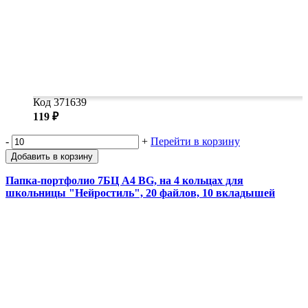
Код 371639
119 ₽
-
+
Перейти в корзину
Добавить в корзину
Папка-портфолио 7БЦ А4 BG, на 4 кольцах для
школьницы "Нейростиль", 20 файлов, 10 вкладышей