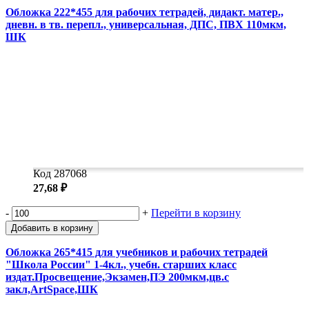
Обложка 222*455 для рабочих тетрадей, дидакт. матер.,
дневн. в тв. перепл., универсальная, ДПС, ПВХ 110мкм,
ШК
Код 287068
27,68 ₽
-
+
Перейти в корзину
Добавить в корзину
Обложка 265*415 для учебников и рабочих тетрадей
"Школа России" 1-4кл., учебн. старших класс
издат.Просвещение,Экзамен,ПЭ 200мкм,цв.с
закл,ArtSpace,ШК