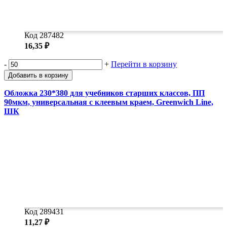
Код 287482
16,35 ₽
-
+
Перейти в корзину
Добавить в корзину
Обложка 230*380 для учебников старших классов, ПП
90мкм, универсальная с клеевым краем, Greenwich Line,
ШК
Код 289431
11,27 ₽