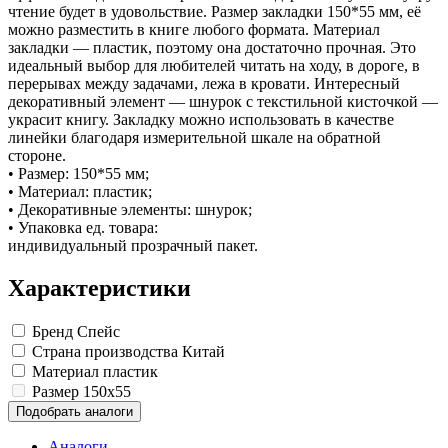
Замки прочие
чтение будет в удовольствие. Размер закладки 150*55 мм, её
Ящики для инструментов
можно разместить в книге любого формата. Материал
Пленки солнцезащитные для окон
закладки — пластик, поэтому она достаточно прочная. Это
Все товары раздела
«Хозтовары»
идеальный выбор для любителей читать на ходу, в дороге, в
перерывах между задачами, лежа в кровати. Интересный
декоративный элемент — шнурок с текстильной кисточкой —
украсит книгу. Закладку можно использовать в качестве
линейки благодаря измерительной шкале на обратной
стороне.
• Размер: 150*55 мм;
• Материал: пластик;
• Декоративные элементы: шнурок;
• Упаковка ед. товара:
индивидуальный прозрачный пакет.
Характеристики
Бренд
Спейс
Страна производства
Китай
Материал
пластик
Размер
150x55
Подобрать аналоги
Аналоги