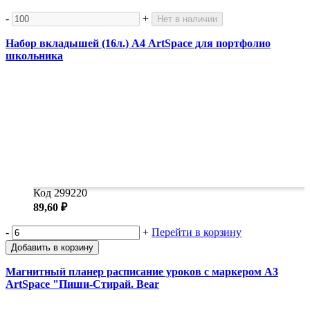
-
+
Нет в наличии
Набор вкладышей (16л.) А4 ArtSpace для портфолио
школьника
Код 299220
89,60 ₽
-
+
Перейти в корзину
Добавить в корзину
Магнитный планер расписание уроков с маркером А3
ArtSpace "Пиши-Стирай. Bear