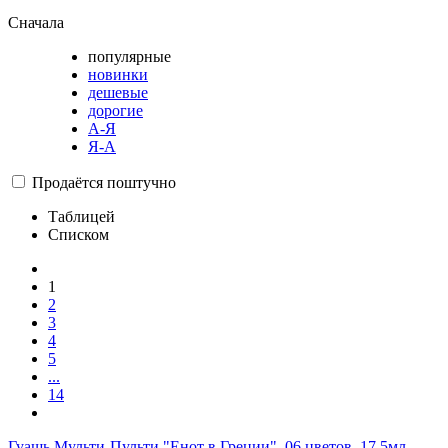
Сначала
популярные
новинки
дешевые
дорогие
А-Я
Я-А
Продаётся поштучно
Таблицей
Списком
1
2
3
4
5
...
14
Гуашь Мульти-Пульти "Енот в Греции", 06 цветов, 17,5мл,