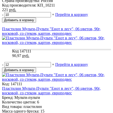
Страна производства: Россия
Код производителя: КП_10211
221
руб.
-
+
Перейти в корзину
Добавить в корзину
Пластилин Мульти-Пульти "Енот в лесу", 06 цветов, 90г,
восковой, со стеком, картон, европодвес
Код 147111
90,97
руб.
-
+
Перейти в корзину
Добавить в корзину
Код: 147111
Пластилин Мульти-Пульти "Енот в лесу", 06 цветов, 90г,
восковой, со стеком, картон, европодвес
Бренд: Мульти-пульти
Количество цветов: 6
Вид товара: пластилин
Масса одного бруска: 15