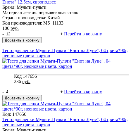
Енота" 12,5см, европодвес
Бренд: Мульти-пульти
Материал лезвия: нержавеющая сталь
Страна производства: Китай
Код производителя: MS_11133
106
руб.
-
+
Перейти в корзину
Добавить в корзину
Тесто для лепки Мульти-Пульти "Енот на Луне", 04 цвета*90г,
неоновые цвета, картон
Код 147656
236
руб.
-
+
Перейти в корзину
Добавить в корзину
Код: 147656
Тесто для лепки Мульти-Пульти "Енот на Луне", 04 цвета*90г,
неоновые цвета, картон
Бренд: Мульти-пульти