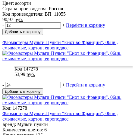
Цвет: ассорти
Страна производства: Россия
Код производителя: ВП_11055
90,97
руб.
-
+
Перейти в корзину
Добавить в корзину
Фломастеры Мульти-Пульти "Енот во Франции", 06цв.,
смываемые, картон, европодвес
Код 147278
53,99
руб.
-
+
Перейти в корзину
Добавить в корзину
Код: 147278
Фломастеры Мульти-Пульти "Енот во Франции", 06цв.,
смываемые, картон, европодвес
Бренд: Мульти-пульти
Количество цветов: 6