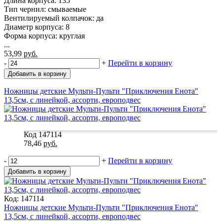
Длина корпуса: 135
Тип чернил: смываемые
Вентилируемый колпачок: да
Диаметр корпуса: 8
Форма корпуса: круглая
...
53,99
руб.
-
+
Перейти в корзину
Добавить в корзину
Ножницы детские Мульти-Пульти "Приключения Енота"
13,5см, с линейкой, ассорти, европодвес
Код 147114
78,46
руб.
-
+
Перейти в корзину
Добавить в корзину
Код: 147114
Ножницы детские Мульти-Пульти "Приключения Енота"
13,5см, с линейкой, ассорти, европодвес