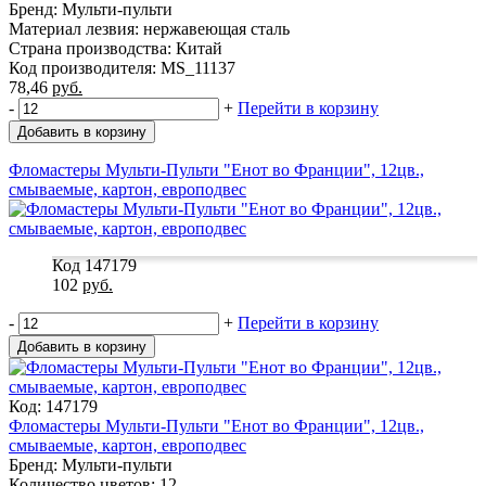
Бренд: Мульти-пульти
Материал лезвия: нержавеющая сталь
Страна производства: Китай
Код производителя: MS_11137
78,46
руб.
-
+
Перейти в корзину
Добавить в корзину
Фломастеры Мульти-Пульти "Енот во Франции", 12цв.,
смываемые, картон, европодвес
Код 147179
102
руб.
-
+
Перейти в корзину
Добавить в корзину
Код: 147179
Фломастеры Мульти-Пульти "Енот во Франции", 12цв.,
смываемые, картон, европодвес
Бренд: Мульти-пульти
Количество цветов: 12