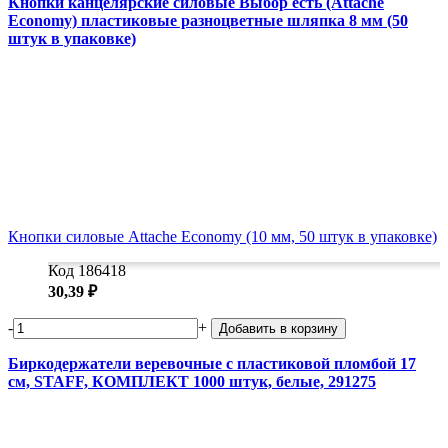
Кнопки канцелярские силовые Выбор есть (Attache
Economy) пластиковые разноцветные шляпка 8 мм (50
штук в упаковке)
Кнопки силовые Attache Economy (10 мм, 50 штук в упаковке)
Код 186418
30,39 ₽
-
+
Добавить в корзину
Биркодержатели веревочные с пластиковой пломбой 17
см, STAFF, КОМПЛЕКТ 1000 штук, белые, 291275