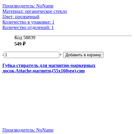
Производитель: NoName
Материал: органическое стекло
Цвет: прозрачный
Количество в упаковке: 1
Количество отделений: 1
Код 58839
549 ₽
-
+
Добавить в корзину
Губка-стиратель для магнитно-маркерных
досок,Attache,магнитн,(55x160мм),син
Производитель: NoName