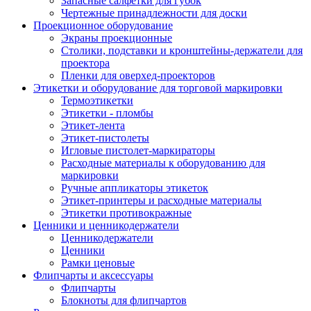
Запасные салфетки для губок
Чертежные принадлежности для доски
Проекционное оборудование
Экраны проекционные
Столики, подставки и кронштейны-держатели для
проектора
Пленки для оверхед-проекторов
Этикетки и оборудование для торговой маркировки
Термоэтикетки
Этикетки - пломбы
Этикет-лента
Этикет-пистолеты
Игловые пистолет-маркираторы
Расходные материалы к оборудованию для
маркировки
Ручные аппликаторы этикеток
Этикет-принтеры и расходные материалы
Этикетки противокражные
Ценники и ценникодержатели
Ценникодержатели
Ценники
Рамки ценовые
Флипчарты и аксессуары
Флипчарты
Блокноты для флипчартов