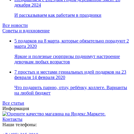
Замки прочие
декабря 2024
Ящики для инструментов
Пленки солнцезащитные для окон
И рассказываем как работаем в праздники
Все товары раздела
«Хозтовары»
Все новости
Советы и вдохновение
5 подарков на 8 марта, которые обязательно порадуют
2
марта 2020
Яркие и полезные сюрпризы поднимут настроение
девочкам любых возрастов
7 простых и местами гениальных идей подарков на 23
февраля
14 февраля 2020
Что подарить парню, отцу, ребёнку, коллеге. Варианты
на любой бюджет
Все статьи
Информация
Контакты
Наши телефоны: