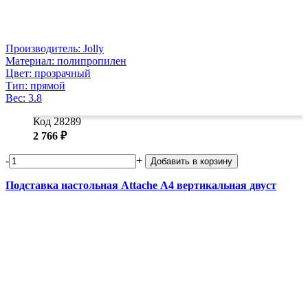
Производитель: Jolly
Материал: полипропилен
Цвет: прозрачный
Тип: прямой
Вес: 3.8
Код 28289
2 766 ₽
-
+
Добавить в корзину
Подставка настольная Attache А4 вертикальная двуст