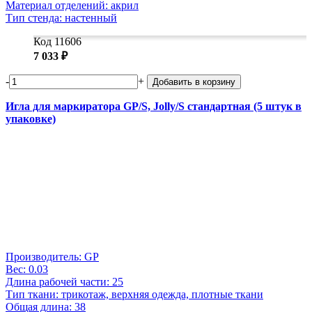
Материал отделений: акрил
Тип стенда: настенный
Код 11606
7 033 ₽
-
+
Добавить в корзину
Игла для маркиратора GP/S, Jolly/S стандартная (5 штук в
упаковке)
Производитель: GP
Вес: 0.03
Длина рабочей части: 25
Тип ткани: трикотаж, верхняя одежда, плотные ткани
Общая длина: 38