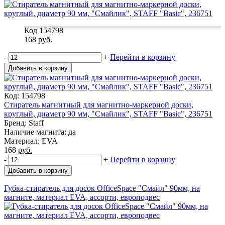
Код 154798
168
руб.
-
+
Перейти в корзину
Добавить в корзину
Код: 154798
Стиратель магнитный для магнитно-маркерной доски,
круглый, диаметр 90 мм, "Смайлик", STAFF "Basic", 236751
Бренд: Staff
Наличие магнита: да
Материал: EVA
168
руб.
-
+
Перейти в корзину
Добавить в корзину
Губка-стиратель для досок OfficeSpace "Смайл" 90мм, на
магните, материал EVA, ассорти, европодвес