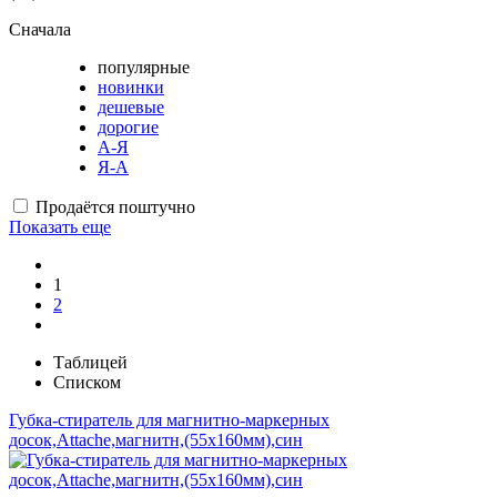
Сначала
популярные
новинки
дешевые
дорогие
А-Я
Я-А
Продаётся поштучно
Показать еще
1
2
Таблицей
Списком
Губка-стиратель для магнитно-маркерных
досок,Attache,магнитн,(55x160мм),син