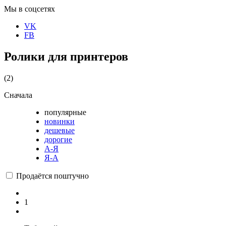
Мы в соцсетях
VK
FB
Ролики для принтеров
(2)
Сначала
популярные
новинки
дешевые
дорогие
А-Я
Я-А
Продаётся поштучно
1