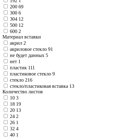
192
1
Замки прочие
200
69
Ящики для инструментов
300
6
Пленки солнцезащитные для окон
304
12
Все товары раздела
«Хозтовары»
500
12
600
2
Материал вставки
акрил
2
акриловое стекло
91
не будет данных
5
нет
1
пластик
111
пластиковое стекло
9
стекло
216
стекло/пластиковая вставка
13
Количество листов
10
3
18
19
20
13
24
2
26
1
32
4
40
1