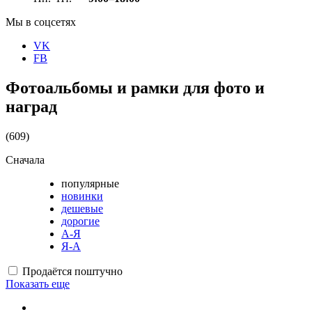
Мы в соцсетях
VK
FB
Фотоальбомы и рамки для фото и
наград
(609)
Сначала
популярные
новинки
дешевые
дорогие
А-Я
Я-А
Продаётся поштучно
Показать еще