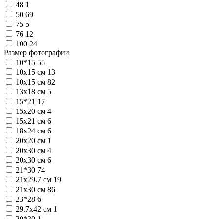
48
1
50
69
75
5
76
12
100
24
Размер фотографии
10*15
55
10x15 см
13
10х15 см
82
13х18 см
5
15*21
17
15x20 см
4
15x21 см
6
18х24 см
6
20x20 см
1
20x30 см
4
20х30 см
6
21*30
74
21x29.7 см
19
21x30 см
86
23*28
6
29.7x42 см
1
30*30
1