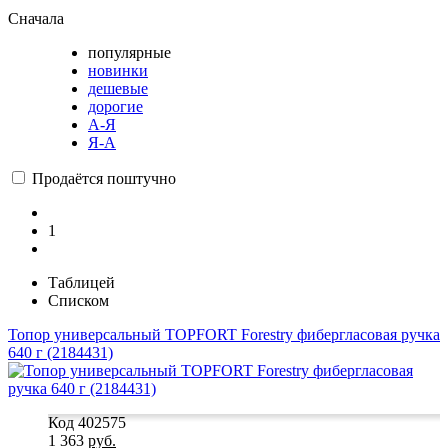
Сначала
популярные
новинки
дешевые
дорогие
А-Я
Я-А
Продаётся поштучно
1
Таблицей
Списком
Топор универсальный TOPFORT Forestry фибергласовая ручка
640 г (2184431)
Код 402575
1 363
руб.