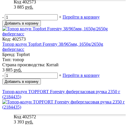
Код 402573
3 885
руб.
-
+
Перейти в корзину
Добавить в корзину
Код: 402573
Топор колун Topfort Forestry 38/965мм, 1650g/2650g
фибергласс
Бренд: Topfort
Тип: топор
Страна производства: Китай
3 885
руб.
-
+
Перейти в корзину
Добавить в корзину
Топор-колун TOPFORT Forestry фибергласовая ручка 2350 г
(2184435)
Код 402572
3 393
руб.