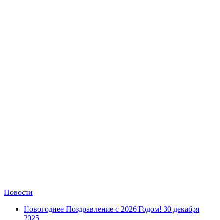
Замки прочие
Ящики для инструментов
Пленки солнцезащитные для окон
Все товары раздела
«Хозтовары»
Новости
Новогоднее Поздравление с 2026 Годом!
30 декабря
2025