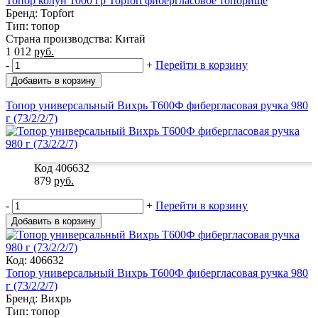
Топор колун 1000 гр Topfort фибергласовое топорище
Бренд: Topfort
Тип: топор
Страна производства: Китай
1 012
руб.
-
+
Перейти в корзину
Добавить в корзину
Топор универсальный Вихрь Т600Ф фибергласовая ручка 980
г (73/2/2/7)
Код 406632
879
руб.
-
+
Перейти в корзину
Добавить в корзину
Код: 406632
Топор универсальный Вихрь Т600Ф фибергласовая ручка 980
г (73/2/2/7)
Бренд: Вихрь
Тип: топор