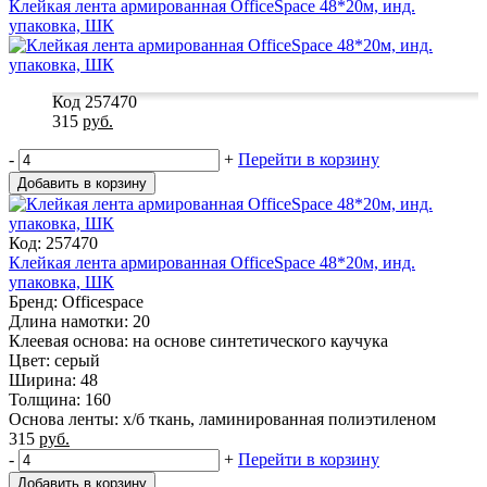
Клейкая лента армированная OfficeSpace 48*20м, инд.
упаковка, ШК
Код 257470
315
руб.
-
+
Перейти в корзину
Добавить в корзину
Код: 257470
Клейкая лента армированная OfficeSpace 48*20м, инд.
упаковка, ШК
Бренд: Officespace
Длина намотки: 20
Клеевая основа: на основе синтетического каучука
Цвет: серый
Ширина: 48
Толщина: 160
Основа ленты: х/б ткань, ламинированная полиэтиленом
315
руб.
-
+
Перейти в корзину
Добавить в корзину