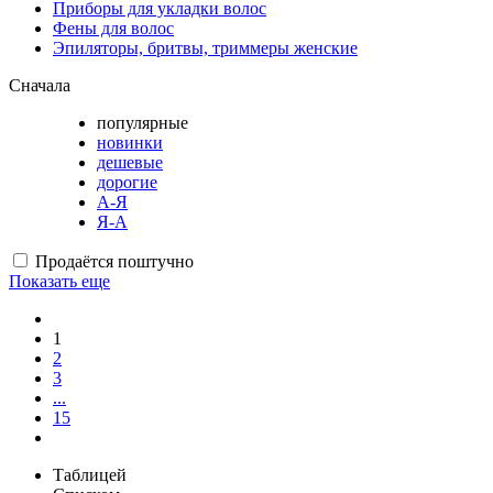
Приборы для укладки волос
Фены для волос
Эпиляторы, бритвы, триммеры женские
Сначала
популярные
новинки
дешевые
дорогие
А-Я
Я-А
Продаётся поштучно
Показать еще
1
2
3
...
15
Таблицей