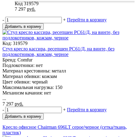
Код 319579
7 297
руб.
-
+
Перейти в корзину
Добавить в корзину
Код: 319579
Стул кресло кассира, ресепшен РС61/Д, на винте, без
подлокотников, кожзам, черное
Бренд: Comfur
Подлокотники: нет
Материал крестовины: металл
Материал обивки: кожзам
Цвет обивки: черный
Максимальная нагрузка: 150
Механизм качания: нет
...
7 297
руб.
-
+
Перейти в корзину
Добавить в корзину
Кресло офисное Chairman 696LT серое/черное (сетка/ткань,
пластик)