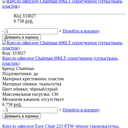
Код 333027
6 758
руб.
-
+
Перейти в корзину
Добавить в корзину
Код: 333027
Кресло офисное Chairman 696LT серое/черное (сетка/ткань,
пластик)
Бренд: Chairman
Подлокотники: да
Материал крестовины: пластик
Материал обивки: ткань/сетка
Цвет обивки: чёрный/серый
Максимальная нагрузка: 130
Механизм качания: отсутствует
6 758
руб.
-
+
Перейти в корзину
Добавить в корзину
Кресло офисное Easy Chair 225 PTW чёрное (экокожа/сетка,