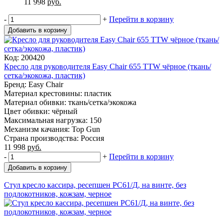
11 998
руб.
-
+
Перейти в корзину
Добавить в корзину
Код: 200420
Кресло для руководителя Easy Chair 655 TTW чёрное (ткань/
сетка/экокожа, пластик)
Бренд: Easy Chair
Материал крестовины: пластик
Материал обивки: ткань/сетка/экокожа
Цвет обивки: чёрный
Максимальная нагрузка: 150
Механизм качания: Top Gun
Страна производства: Россия
11 998
руб.
-
+
Перейти в корзину
Добавить в корзину
Стул кресло кассира, ресепшен РС61/Д, на винте, без
подлокотников, кожзам, черное