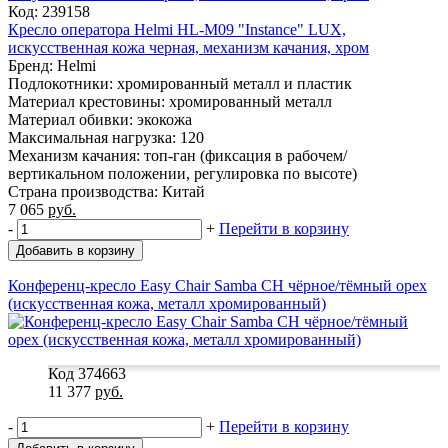
Код: 239158
Кресло оператора Helmi HL-M09 "Instance" LUX,
искусственная кожа черная, механизм качания, хром
Бренд: Helmi
Подлокотники: хромированный металл и пластик
Материал крестовины: хромированный металл
Материал обивки: экокожа
Максимальная нагрузка: 120
Механизм качания: топ-ган (фиксация в рабочем/
вертикальном положении, регулировка по высоте)
Страна производства: Китай
7 065
руб.
-
+
Перейти в корзину
Добавить в корзину
Конференц-кресло Easy Chair Samba CH чёрное/тёмный орех
(искусственная кожа, металл хромированный)
Код 374663
11 377
руб.
-
+
Перейти в корзину