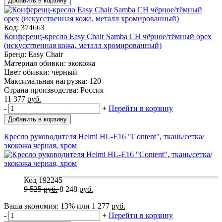
Добавить в корзину
Код: 374663
Конференц-кресло Easy Chair Samba CH чёрное/тёмный орех
(искусственная кожа, металл хромированный)
Бренд: Easy Chair
Материал обивки: экокожа
Цвет обивки: чёрный
Максимальная нагрузка: 120
Страна производства: Россия
11 377
руб.
-
+
Перейти в корзину
Добавить в корзину
Кресло руководителя Helmi HL-E16 "Content", ткань/сетка/
экокожа черная, хром
Код 192245
9 525
руб.
8 248
руб.
Ваша экономия:
13%
или
1 277
руб.
-
+
Перейти в корзину