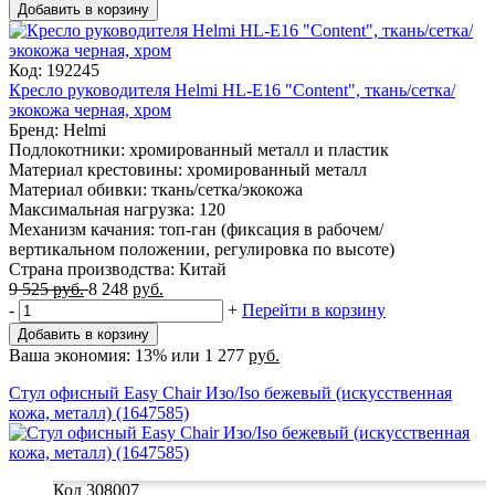
Добавить в корзину
Код: 192245
Кресло руководителя Helmi HL-E16 "Content", ткань/сетка/
экокожа черная, хром
Бренд: Helmi
Подлокотники: хромированный металл и пластик
Материал крестовины: хромированный металл
Материал обивки: ткань/сетка/экокожа
Максимальная нагрузка: 120
Механизм качания: топ-ган (фиксация в рабочем/
вертикальном положении, регулировка по высоте)
Страна производства: Китай
9 525
руб.
8 248
руб.
-
+
Перейти в корзину
Добавить в корзину
Ваша экономия:
13%
или
1 277
руб.
Стул офисный Easy Chair Изо/Iso бежевый (искусственная
кожа, металл) (1647585)
Код 308007