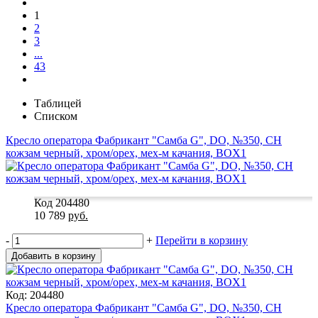
1
2
3
...
43
Таблицей
Списком
Кресло оператора Фабрикант "Самба G", DO, №350, CH
кожзам черный, хром/орех, мех-м качания, BOX1
Код 204480
10 789
руб.
-
+
Перейти в корзину
Добавить в корзину
Код: 204480
Кресло оператора Фабрикант "Самба G", DO, №350, CH