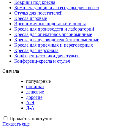
Коврики под кресла
Комплектующие и аксессуары для кресел
Стулья для посетителей
Кресла игровые
Эргономичные подставки и опоры
Кресла для производств и лабораторий
Кресла для операторов эргономичные
Кресла для руководителей эргономичные
Кресла для приемных и переговорных
Кресла для персонала
Конференц-столики для стульев
Конференц-кресла и стулья
Сначала
популярные
новинки
дешевые
дорогие
А-Я
Я-А
Продаётся поштучно
Показать еще