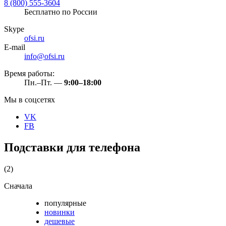
8 (800) 555-3604
Бесплатно по России
Skype
ofsi.ru
E-mail
info@ofsi.ru
Время работы:
Пн.–Пт. —
9:00–18:00
Мы в соцсетях
VK
FB
Подставки для телефона
(2)
Сначала
популярные
новинки
дешевые