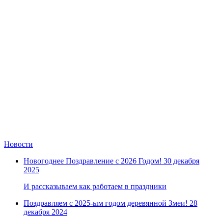
Замки прочие
Ящики для инструментов
Пленки солнцезащитные для окон
Все товары раздела
«Хозтовары»
Новости
Новогоднее Поздравление с 2026 Годом!
30 декабря
2025
И рассказываем как работаем в праздники
Поздравляем с 2025-ым годом деревянной Змеи!
28
декабря 2024