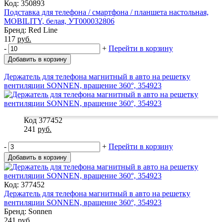
Код: 350893
Подставка для телефона / смартфона / планшета настольная,
MOBILITY, белая, УТ000032806
Бренд: Red Line
117
руб.
-
+
Перейти в корзину
Добавить в корзину
Держатель для телефона магнитный в авто на решетку
вентиляции SONNEN, вращение 360°, 354923
Код 377452
241
руб.
-
+
Перейти в корзину
Добавить в корзину
Код: 377452
Держатель для телефона магнитный в авто на решетку
вентиляции SONNEN, вращение 360°, 354923
Бренд: Sonnen
241
руб.