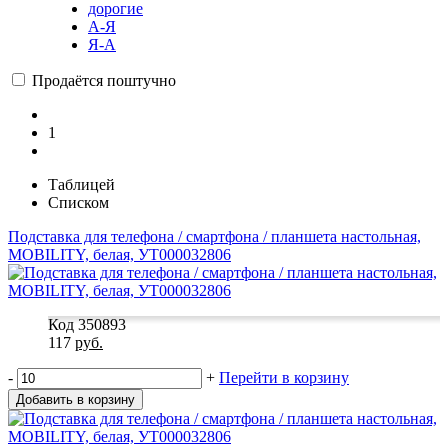
дорогие
А-Я
Я-А
Продаётся поштучно
1
Таблицей
Списком
Подставка для телефона / смартфона / планшета настольная,
MOBILITY, белая, УТ000032806
Код 350893
117
руб.
-
+
Перейти в корзину
Добавить в корзину