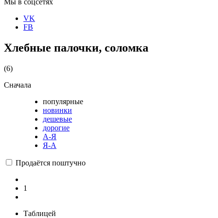
Мы в соцсетях
VK
FB
Хлебные палочки, соломка
(6)
Сначала
популярные
новинки
дешевые
дорогие
А-Я
Я-А
Продаётся поштучно
1
Таблицей