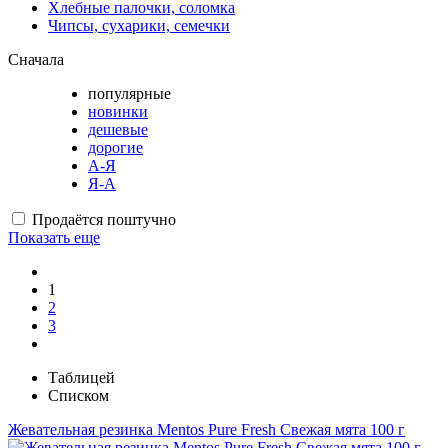
Хлебные палочки, соломка
Чипсы, сухарики, семечки
Сначала
популярные
новинки
дешевые
дорогие
А-Я
Я-А
Продаётся поштучно
Показать еще
1
2
3
Таблицей
Списком
Жевательная резинка Mentos Pure Fresh Свежая мята 100 г