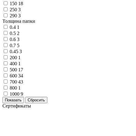
Замки прочие
150
18
Ящики для инструментов
250
3
Пленки солнцезащитные для окон
290
3
Все товары раздела
«Хозтовары»
Толщина папки
0.4
1
0.5
2
0.6
3
0.7
5
0.45
3
200
1
400
1
500
17
600
34
700
43
800
1
1000
9
Показать
Сбросить
Сертификаты