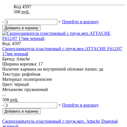
Код 4597
508
руб.
-
+
Перейти в корзину
Добавить в корзину
Код: 4597
Скоросшиватель пластиковый с пруж.мех.ATTACHE F612/07
17мм черный
Бренд: Attache
Ширина корешка: 17
Наличие кармана на внутренней обложке папки: да
Текстура: рифлёная
Материал: полипропилен
Цвет: чёрный
Механизм: пружинный
...
508
руб.
-
+
Перейти в корзину
Добавить в корзину
Скоросшиватель пластиковый с пруж.мех. Attache Diagonal
зеленый