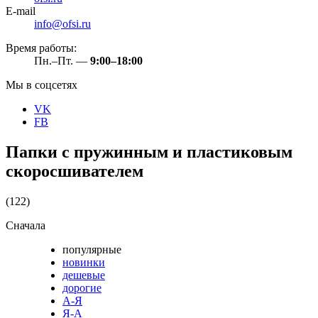
E-mail
info@ofsi.ru
Время работы:
Пн.–Пт. —
9:00–18:00
Мы в соцсетях
VK
FB
Папки с пружинным и пластиковым
скоросшивателем
(122)
Сначала
популярные
новинки
дешевые
дорогие
А-Я
Я-А