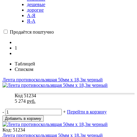
дешевые
дорогие
А-Я
Я-А
Продаётся поштучно
1
Таблицей
Списком
Лента противоскользящая 50мм х 18,3м черный
Код 51234
5 274
руб.
-
+
Перейти в корзину
Добавить в корзину
Код: 51234
Лента противоскользящая 50мм х 18,3м черный