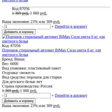
Код 87056
1 369
руб.
1 060
руб.
Ваша экономия:
23%
или
309
руб.
-
+
Перейти в корзину
Добавить в корзину
Код: 87056
Порошок стиральный автомат BiMax Сила цвета 6 кг для
цветного белья
Бренд: Bimax
Вес: 6000
Вид упаковки: пластиковый пакет
Отдушка: свежесть
Вид средства: порошок для стирки
Для детского белья: нет
Страна производства: Россия
1 369
руб.
1 060
руб.
-
+
Перейти в корзину
Добавить в корзину
Ваша экономия:
23%
или
309
руб.