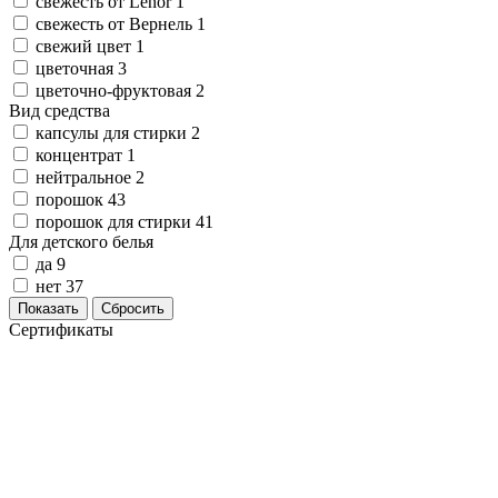
свежесть от Lenor
1
Замки прочие
свежесть от Вернель
1
Ящики для инструментов
свежий цвет
1
Пленки солнцезащитные для окон
цветочная
3
Все товары раздела
«Хозтовары»
цветочно-фруктовая
2
Вид средства
капсулы для стирки
2
концентрат
1
нейтральное
2
порошок
43
порошок для стирки
41
Для детского белья
да
9
нет
37
Показать
Сбросить
Сертификаты