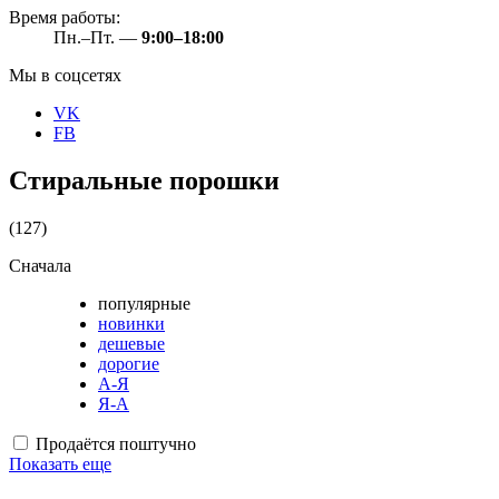
Время работы:
Пн.–Пт. —
9:00–18:00
Мы в соцсетях
VK
FB
Стиральные порошки
(127)
Сначала
популярные
новинки
дешевые
дорогие
А-Я
Я-А
Продаётся поштучно
Показать еще