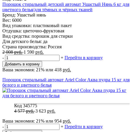
Порошок стиральный детский автомат Ушастый Нянь 6 кг для
цветного белья/для тёмных и чёрных тканей
Бренд: Ушастый нянь
Вес: 6000
Вид упаковки: пластиковый пакет
Отдушка: цветочно-фруктовая
Вид средства: порошок для стирки
Для детского белья: да
Страна производства: Россия
2 008
руб.
1 590
руб.
-
+
Перейти в корзину
Добавить в корзину
Ваша экономия:
21%
или
418
руб.
Порошок стиральный автомат Ariel Color Аква пудра 15 кг для
белого и цветного белья
Код 345775
4 577
руб.
3 623
руб.
Ваша экономия:
21%
или
954
руб.
-
+
Перейти в корзину