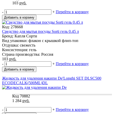
103
руб.
-
+
Перейти в корзину
Добавить в корзину
Код: 278668
Средство для мытья посуды Sorti гель 0.45 л
Бренд: Капля Сорти
Вид упаковки: флакон с крышкой флип-топ
Отдушка: свежесть
Консистенция: гель
Страна производства: Россия
103
руб.
-
+
Перейти в корзину
Добавить в корзину
Жидкость для удаления накипи De'Longhi SET DLSC500
ECODECALK(500ML)DL
Код 70882
1 284
руб.
-
+
Перейти в корзину