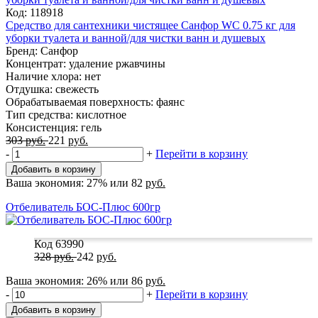
Код: 118918
Средство для сантехники чистящее Санфор WС 0.75 кг для
уборки туалета и ванной/для чистки ванн и душевых
Бренд: Санфор
Концентрат: удаление ржавчины
Наличие хлора: нет
Отдушка: свежесть
Обрабатываемая поверхность: фаянс
Тип средства: кислотное
Консистенция: гель
303
руб.
221
руб.
-
+
Перейти в корзину
Добавить в корзину
Ваша экономия:
27%
или
82
руб.
Отбеливатель БОС-Плюс 600гр
Код 63990
328
руб.
242
руб.
Ваша экономия:
26%
или
86
руб.
-
+
Перейти в корзину
Добавить в корзину