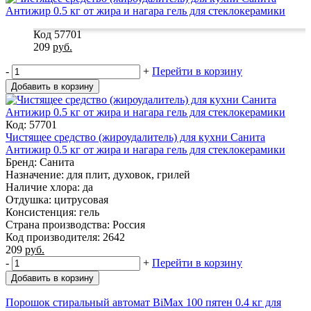
Код 57701
209
руб.
-
+
Перейти в корзину
Добавить в корзину
Код: 57701
Чистящее средство (жироудалитель) для кухни Санита
Антижир 0.5 кг от жира и нагара гель для стеклокерамики
Бренд: Санита
Назначение: для плит, духовок, грилей
Наличие хлора: да
Отдушка: цитрусовая
Консистенция: гель
Страна производства: Россия
Код производителя: 2642
209
руб.
-
+
Перейти в корзину
Добавить в корзину
Порошок стиральный автомат BiMax 100 пятен 0.4 кг для