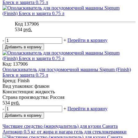
Блеск и защита 0.75 л
Код 137906
534
руб.
-
+
Перейти в корзину
Добавить в корзину
Код: 137906
Ополаскиватель для посудомоечной машины Signum (Finish)
Блеск и защита 0.75 л
Бренд: Finish
Вид упаковки: флакон
Консистенция: жидкость
Страна производства: Россия
534
руб.
-
+
Перейти в корзину
Добавить в корзину
Чистящее средство (жироудалитель) для кухни Санита
Антижир 0.5 кг от жира и нагара гель для стеклокерамики