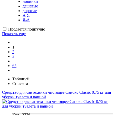
новинки
дешевые
дорогие
А-Я
Я-А
Продаётся поштучно
Показать еще
1
2
3
...
65
Таблицей
Списком
Средство для сантехники чистящее Санокс Classic 0.75 кг для
уборки туалета и ванной
Код 13776