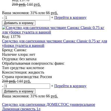
210
руб.
144
руб.
Ваша экономия:
31%
или
66
руб.
-
+
Перейти в корзину
Добавить в корзину
Код: 13776
Средство для сантехники чистящее Санокс Classic 0.75 кг для
уборки туалета и ванной
Бренд: Санокс
Наличие хлора: нет
Отдушка: без запаха
Обрабатываемая поверхность: фаянс
Тип средства: кислотное
Консистенция: жидкость
Страна производства: Россия
210
руб.
144
руб.
-
+
Перейти в корзину
Добавить в корзину
Ваша экономия:
31%
или
66
руб.
Средство для сантехники ДОМЕСТОС универсальное
Лимонная свежесть 1л