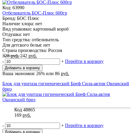
Код: 63990
Отбеливатель БОС-Плюс 600гр
Бренд: БОС Плюс
Наличие хлора: нет
Вид упаковки: картонный короб
Отдушка: нет
Тип средства: отбеливатель
Для детского белья: нет
Страна производства: Россия
328
руб.
242
руб.
-
+
Перейти в корзину
Добавить в корзину
Ваша экономия:
26%
или
86
руб.
Блок для унитаза гигиенический Бреф Сила-актив Океанский
бриз
Код 48865
169
руб.
-
+
Перейти в корзину
Добавить в корзину