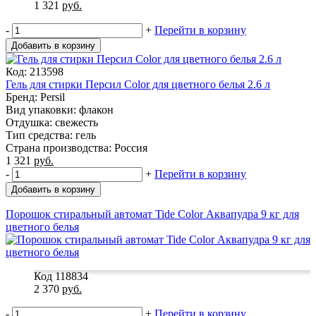
1 321
руб.
-
+
Перейти в корзину
Добавить в корзину
Код: 213598
Гель для стирки Персил Color для цветного белья 2.6 л
Бренд: Persil
Вид упаковки: флакон
Отдушка: свежесть
Тип средства: гель
Страна производства: Россия
1 321
руб.
-
+
Перейти в корзину
Добавить в корзину
Порошок стиральный автомат Tide Color Аквапудра 9 кг для
цветного белья
Код 118834
2 370
руб.
-
+
Перейти в корзину