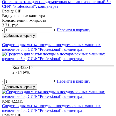
Ополаскиватель для посудомоечных машин низкопенный 5 л,
СИФ "Professional", концентрат
Бренд: CIF
Вид упаковки: канистра
Консистенция: жидкость
3 711
руб.
-
+
Перейти в корзину
Добавить в корзину
Средство для мытья посуды в посудомоечных машинах
щелочное 5 л, СИФ "Professional", концентрат
Код 422315
2 714
руб.
-
+
Перейти в корзину
Добавить в корзину
Код: 422315
Средство для мытья посуды в посудомоечных машинах
щелочное 5 л, СИФ "Professional", концентрат
Бренд: CIF