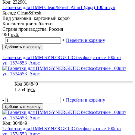
Код: 232901
Таблетки для ПММ Clean&Fresh Allin1 (giga) 100шт/уп
Бренд: Clean&fresh
Вид упаковки: картонный короб
Консистенция: таблетки
Страна производства: Россия
961
руб.
-
+
Перейти в корзину
Добавить в корзину
Таблетки для ПММ SYNERGETIC бесфосфатные 100шт/
уп_1574553_Алрс
Код 304849
1 354
руб.
-
+
Перейти в корзину
Добавить в корзину
Код: 304849
Таблетки для ПММ SYNERGETIC бесфосфатные 100шт/
уп_1574553_Алрс