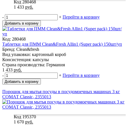
Код 280468
1 433
руб.
-
+
Перейти в корзину
Добавить в корзину
Код: 280468
Таблетки для ПММ Clean&Fresh Allin1 (Super pack) 150шт/уп
Бренд: Clean&fresh
Вид упаковки: картонный короб
Консистенция: капсулы
Страна производства: Германия
1 433
руб.
-
+
Перейти в корзину
Добавить в корзину
Порошок для мытья посуды в посудомоечных машинах 3 кг
СОМАТ Classic, 2355013
Код 195370
1 670
руб.