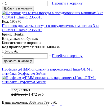
-
+
Перейти в корзину
Добавить в корзину
Код: 195370
Порошок для мытья посуды в посудомоечных машинах 3 кг
СОМАТ Classic, 2355013
Бренд: Henkel
Вид упаковки: бутыль
Консистенция: порошок
Код производителя: 9000101400434
1 670
руб.
-
+
Перейти в корзину
Добавить в корзину
Профхим д/ПММ ополаск-ль пароконвект.Ника-ОПМ с
антибакт. Эффектом 5л/кан
Код 237869
2 271
руб.
1 472
руб.
Ваша экономия:
35%
или
799
руб.