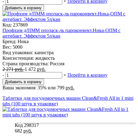
-
+
Перейти в корзину
Добавить в корзину
Код: 237869
Профхим д/ПММ ополаск-ль пароконвект.Ника-ОПМ с
антибакт. Эффектом 5л/кан
Бренд: Ника
Вес: 5000
Вид упаковки: канистра
Консистенция: жидкость
Страна производства: Россия
2 271
руб.
1 472
руб.
-
+
Перейти в корзину
Добавить в корзину
Ваша экономия:
35%
или
799
руб.
Таблетки для посудомоечных машин Clean&Fresh All in 1 mini
tabs (100 штук в упаковке)
Код 298317
682
руб.