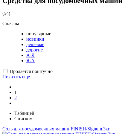
Средства для посудомоечных машин
(54)
Сначала
популярные
новинки
дешевые
дорогие
А-Я
Я-А
Продаётся поштучно
Показать еще
1
2
Таблицей
Списком
Соль для посудомоечных машин FINISH/Signum 3кг