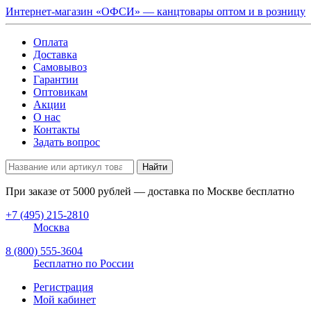
Интернет-магазин «ОФСИ» — канцтовары оптом и в розницу
Оплата
Доставка
Самовывоз
Гарантии
Оптовикам
Акции
О нас
Контакты
Задать вопрос
Найти
При заказе от
5000
рублей — доставка по Москве бесплатно
+7 (495) 215-2810
Москва
8 (800) 555-3604
Бесплатно по России
Регистрация
Мой кабинет