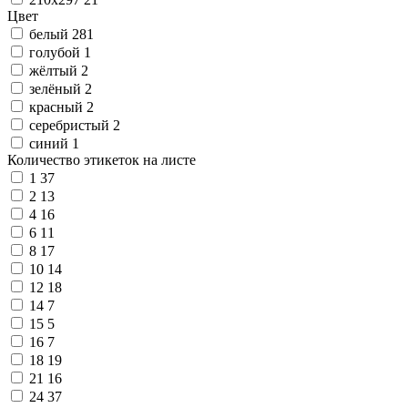
Цвет
белый
281
голубой
1
жёлтый
2
зелёный
2
красный
2
серебристый
2
синий
1
Количество этикеток на листе
1
37
2
13
4
16
6
11
8
17
10
14
12
18
14
7
15
5
16
7
18
19
21
16
24
37