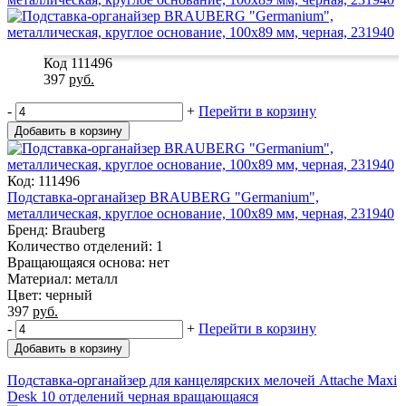
Код 111496
397
руб.
-
+
Перейти в корзину
Добавить в корзину
Код: 111496
Подставка-органайзер BRAUBERG "Germanium",
металлическая, круглое основание, 100х89 мм, черная, 231940
Бренд: Brauberg
Количество отделений: 1
Вращающаяся основа: нет
Материал: металл
Цвет: черный
397
руб.
-
+
Перейти в корзину
Добавить в корзину
Подставка-органайзер для канцелярских мелочей Attache Maxi
Desk 10 отделений черная вращающаяся