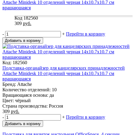
Код 182560
309
руб.
-
+
Перейти в корзину
Добавить в корзину
Код: 182560
Подставка-органайзер для канцелярских принадлежностей
Attache Minidesk 10 отделений черная 14x10.7x10.7 см
вращающаяся
Бренд: Attache
Количество отделений: 10
Вращающаяся основа: да
Цвет: чёрный
Страна производства: Россия
309
руб.
-
+
Перейти в корзину
Добавить в корзину
Подставка для визиток настольная OfficeSpace, 4 секции