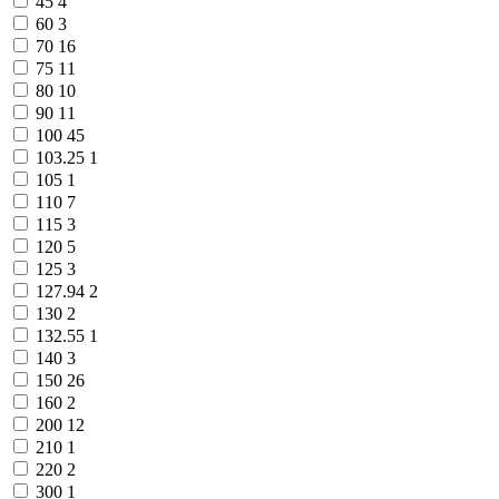
45
4
Замки прочие
60
3
Ящики для инструментов
70
16
Пленки солнцезащитные для окон
75
11
Все товары раздела
«Хозтовары»
80
10
90
11
100
45
103.25
1
105
1
110
7
115
3
120
5
125
3
127.94
2
130
2
132.55
1
140
3
150
26
160
2
200
12
210
1
220
2
300
1