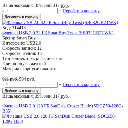
Ваша экономия:
35%
или
317
руб.
-
+
Перейти в корзину
Добавить в корзину
Код: 314413
Флешка USB 2.0 32 ГБ SmartBuy Twist (SB032GB2TWK)
Бренд: Smart Buy
Интерфейс: USB2.0
Скорость записи: 12
Скорость чтения: 15
Тип коннектора: классическая
Цвет корпуса: желтый
Материал корпуса: пластик
...
911
руб.
594
руб.
-
+
Перейти в корзину
Добавить в корзину
Ваша экономия:
35%
или
317
руб.
Флешка USB 2.0 128 ГБ SanDisk Cruzer Blade (SDCZ50-128G-
B35)