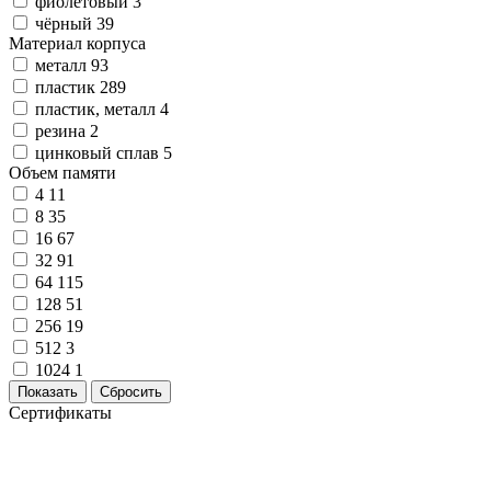
фиолетовый
3
чёрный
39
Материал корпуса
металл
93
пластик
289
пластик, металл
4
резина
2
цинковый сплав
5
Объем памяти
4
11
8
35
16
67
32
91
64
115
128
51
256
19
512
3
1024
1
Показать
Сбросить
Сертификаты