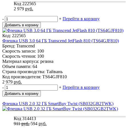
Код 222565
2 979
руб.
-
+
Перейти в корзину
Добавить в корзину
Код: 222565
Флешка USB 3.0 64 ГБ Transcend JetFlash 810 (TS64GJF810)
Бренд: Transcend
Скорость записи: 100
Скорость чтения: 100
Материал корпуса: резина
Объем памяти: 64
Страна производства: Тайвань
Код производителя: TS64GJF810
2 979
руб.
-
+
Перейти в корзину
Добавить в корзину
Флешка USB 2.0 32 ГБ SmartBuy Twist (SB032GB2TWK)
Код 314413
911
руб.
594
руб.