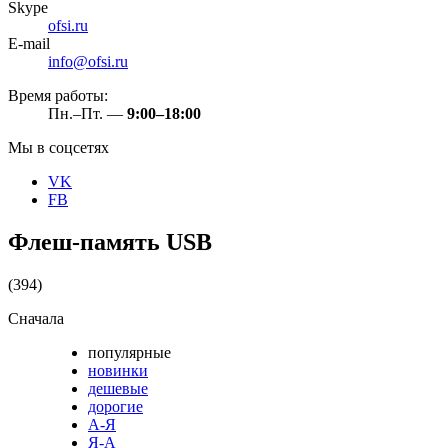
Skype
ofsi.ru
E-mail
info@ofsi.ru
Время работы:
Пн.–Пт. —
9:00–18:00
Мы в соцсетях
VK
FB
Флеш-память USB
(394)
Сначала
популярные
новинки
дешевые
дорогие
А-Я
Я-А