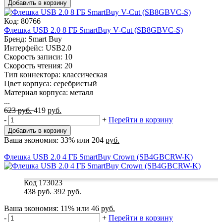
Добавить в корзину
Код: 80766
Флешка USB 2.0 8 ГБ SmartBuy V-Cut (SB8GBVC-S)
Бренд: Smart Buy
Интерфейс: USB2.0
Скорость записи: 10
Скорость чтения: 20
Тип коннектора: классическая
Цвет корпуса: серебристый
Материал корпуса: металл
...
623
руб.
419
руб.
-
+
Перейти в корзину
Добавить в корзину
Ваша экономия:
33%
или
204
руб.
Флешка USB 2.0 4 ГБ SmartBuy Crown (SB4GBCRW-K)
Код 173023
438
руб.
392
руб.
Ваша экономия:
11%
или
46
руб.
-
+
Перейти в корзину