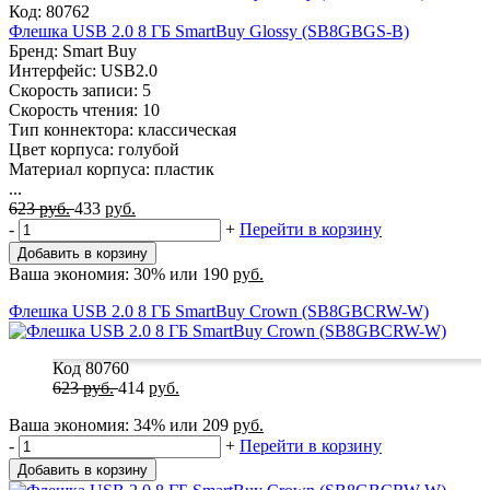
Код: 80762
Флешка USB 2.0 8 ГБ SmartBuy Glossy (SB8GBGS-B)
Бренд: Smart Buy
Интерфейс: USB2.0
Скорость записи: 5
Скорость чтения: 10
Тип коннектора: классическая
Цвет корпуса: голубой
Материал корпуса: пластик
...
623
руб.
433
руб.
-
+
Перейти в корзину
Добавить в корзину
Ваша экономия:
30%
или
190
руб.
Флешка USB 2.0 8 ГБ SmartBuy Crown (SB8GBCRW-W)
Код 80760
623
руб.
414
руб.
Ваша экономия:
34%
или
209
руб.
-
+
Перейти в корзину
Добавить в корзину