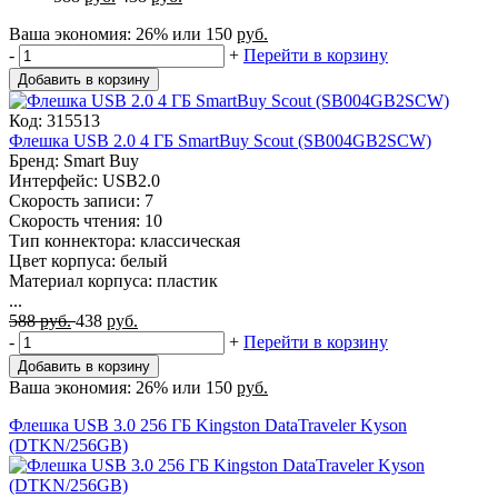
Ваша экономия:
26%
или
150
руб.
-
+
Перейти в корзину
Добавить в корзину
Код: 315513
Флешка USB 2.0 4 ГБ SmartBuy Scout (SB004GB2SCW)
Бренд: Smart Buy
Интерфейс: USB2.0
Скорость записи: 7
Скорость чтения: 10
Тип коннектора: классическая
Цвет корпуса: белый
Материал корпуса: пластик
...
588
руб.
438
руб.
-
+
Перейти в корзину
Добавить в корзину
Ваша экономия:
26%
или
150
руб.
Флешка USB 3.0 256 ГБ Kingston DataTraveler Kyson
(DTKN/256GB)