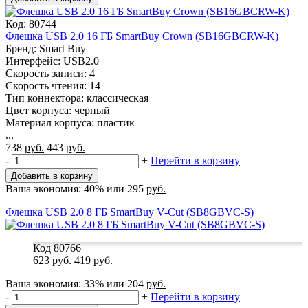
Код: 80744
Флешка USB 2.0 16 ГБ SmartBuy Crown (SB16GBCRW-K)
Бренд: Smart Buy
Интерфейс: USB2.0
Скорость записи: 4
Скорость чтения: 14
Тип коннектора: классическая
Цвет корпуса: черный
Материал корпуса: пластик
...
738
руб.
443
руб.
-
+
Перейти в корзину
Добавить в корзину
Ваша экономия:
40%
или
295
руб.
Флешка USB 2.0 8 ГБ SmartBuy V-Cut (SB8GBVC-S)
Код 80766
623
руб.
419
руб.
Ваша экономия:
33%
или
204
руб.
-
+
Перейти в корзину