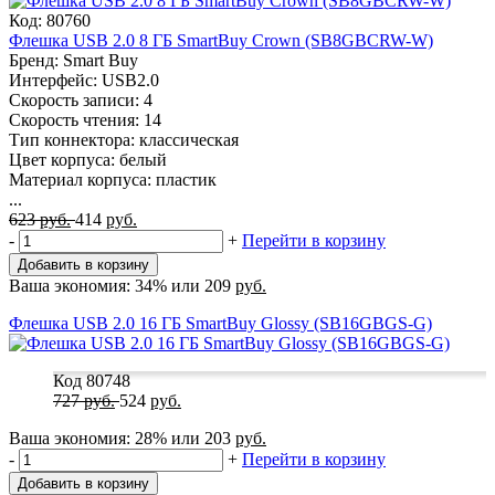
Код: 80760
Флешка USB 2.0 8 ГБ SmartBuy Crown (SB8GBCRW-W)
Бренд: Smart Buy
Интерфейс: USB2.0
Скорость записи: 4
Скорость чтения: 14
Тип коннектора: классическая
Цвет корпуса: белый
Материал корпуса: пластик
...
623
руб.
414
руб.
-
+
Перейти в корзину
Добавить в корзину
Ваша экономия:
34%
или
209
руб.
Флешка USB 2.0 16 ГБ SmartBuy Glossy (SB16GBGS-G)
Код 80748
727
руб.
524
руб.
Ваша экономия:
28%
или
203
руб.
-
+
Перейти в корзину
Добавить в корзину