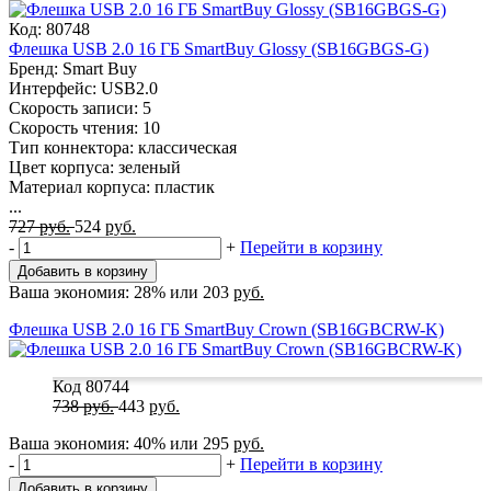
Код: 80748
Флешка USB 2.0 16 ГБ SmartBuy Glossy (SB16GBGS-G)
Бренд: Smart Buy
Интерфейс: USB2.0
Скорость записи: 5
Скорость чтения: 10
Тип коннектора: классическая
Цвет корпуса: зеленый
Материал корпуса: пластик
...
727
руб.
524
руб.
-
+
Перейти в корзину
Добавить в корзину
Ваша экономия:
28%
или
203
руб.
Флешка USB 2.0 16 ГБ SmartBuy Crown (SB16GBCRW-K)
Код 80744
738
руб.
443
руб.
Ваша экономия:
40%
или
295
руб.
-
+
Перейти в корзину
Добавить в корзину