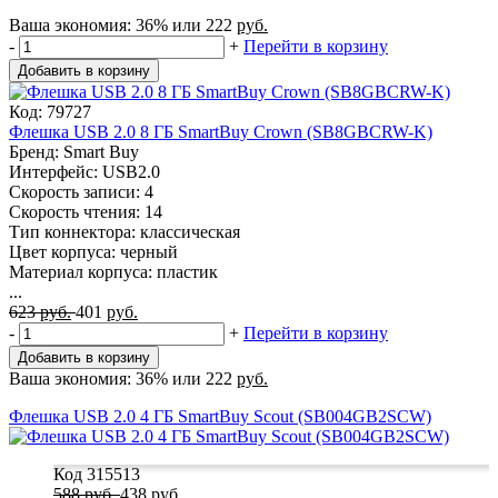
Ваша экономия:
36%
или
222
руб.
-
+
Перейти в корзину
Добавить в корзину
Код: 79727
Флешка USB 2.0 8 ГБ SmartBuy Crown (SB8GBCRW-K)
Бренд: Smart Buy
Интерфейс: USB2.0
Скорость записи: 4
Скорость чтения: 14
Тип коннектора: классическая
Цвет корпуса: черный
Материал корпуса: пластик
...
623
руб.
401
руб.
-
+
Перейти в корзину
Добавить в корзину
Ваша экономия:
36%
или
222
руб.
Флешка USB 2.0 4 ГБ SmartBuy Scout (SB004GB2SCW)
Код 315513
588
руб.
438
руб.