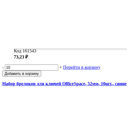
Код 161543
73,23 ₽
-
+
Перейти в корзину
Добавить в корзину
Набор брелоков для ключей OfficeSpace, 52мм, 10шт., синие