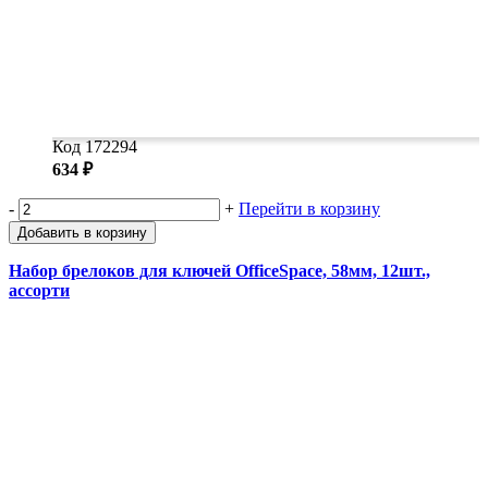
Код 172294
634 ₽
-
+
Перейти в корзину
Добавить в корзину
Набор брелоков для ключей OfficeSpace, 58мм, 12шт.,
ассорти