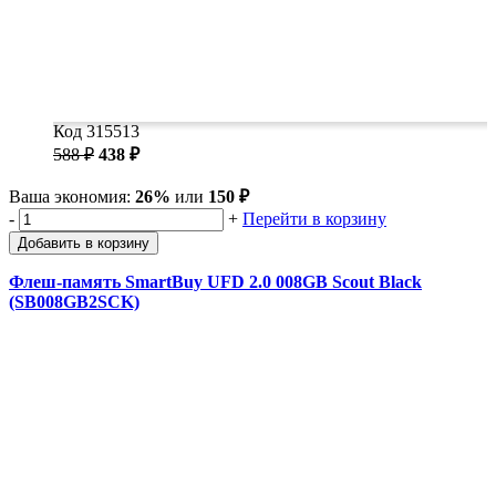
Код 315513
588 ₽
438 ₽
Ваша экономия:
26%
или
150 ₽
-
+
Перейти в корзину
Добавить в корзину
Флеш-память SmartBuy UFD 2.0 008GB Scout Black
(SB008GB2SCK)