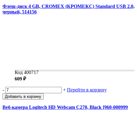
Флеш-диск 4 GB, CROMEX (КРОМЕКС) Standard USB 2.0,
черный, 514156
Код 400717
609 ₽
-
+
Перейти в корзину
Добавить в корзину
Веб-камера Logitech HD Webcam C270, Black [960-000999