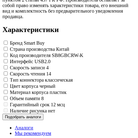
Замки прочие
собой право изменять характеристики товара, его внешний
Ящики для инструментов
вид и комплектность без предварительного уведомления
Пленки солнцезащитные для окон
продавца.
Все товары раздела
«Хозтовары»
Характеристики
Бренд
Smart Buy
Страна производства
Китай
Код производителя
SB8GBCRW-K
Интерфейс
USB2.0
Скорость записи
4
Скорость чтения
14
Тип коннектора
классическая
Цвет корпуса
черный
Материал корпуса
пластик
Объем памяти
8
Гарантийный срок
12 мсц
Наличие рисунка
нет
Подобрать аналоги
Аналоги
Мы рекомендуем