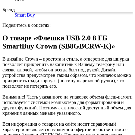
Коврики на стол прочие
Карандаши художественные
антисептики
Знаки запрещающие
Все товары раздела
Нити, шпагаты и иглы
Кисти художественные
Знаки по электробезопасности
«Канцтовары»
Бренд
Краски художественные
Иглы для прошивки документов
Знаки предписывающие
Smart Buy
Мольберты, холсты, этюдники
Нити и ленты
Знаки предупреждающие
Пастель, сангина, уголь, сепия
Шпагаты и проволока
Знаки эвакуационные
Поделитесь в соцсетях:
Линеры, роллеры, ручки для графики
Станки и иглы для архивного
Знаки пожарной безопасности
Профессиональные наборы для
переплета
Конусы сигнальные
О товаре «Флешка USB 2.0 8 ГБ
Пакеты упаковочные
Медицинское белье и покрытия
художников
SmartBuy Crown (SB8GBCRW-K)»
Картон грунтованный для
Пакеты майка
Одноразовые простыни, покрытия и
художественных работ
Пакеты с замком (Zip-Lock)
подстилки
Медицинские товары
Инструменты и аксессуары для
Пакеты с петлевой и вырубной ручкой
В дизайне Crown – простота и стиль, а отверстие для шнурка
графики
Пакеты вакуумные
Расходные материалы для мед. техники
позволяет прикрепить накопитель к Вашему телефону или
Материалы для творчества
Пакеты бумажные
Ортопедические товары
связке ключей, чтобы он всегда был под рукой. Дизайн
Проволока синельная (пушистая)
Пакеты фасовочные
Расходные материалы для
устройства предусмотрен таким образом, что колпачок можно
Фольга и бумага для выпечки
Цветная пористая резина и пластик
стерилизации
прикрепить сзади корпуса (по типу шариковой ручки), что
Инъекционные средства
Фетр
Рукав для запекания
позволяет не потерять его.
Все товары раздела
Фольга пищевая
Салфетки инъекционные
«Для учебы и
творчества»
Бумага для выпечки
Иглы и шприцы
Внимание! Часть указанного на упаковке объема флеш-памяти
Самоклеющиеся крючки и полоски
Изделия для медицинских отходов
используется системой компьютера для форматирования и
Самоклеящиеся легкоудаляемые
Мешки для мусора медицинские
других функций. Поэтому фактический доступный объем для
аксессуары
Контейнеры для медицинских отходов
хранения данных меньше указанного.
Хозяйственные принадлежности
Все товары раздела
«Медицина, спецодежда
и безопасность»
Мешки для мусора
Вся информация о товарах на сайте носит справочный
Ящики, боксы и корзины
характер и не является публичной офертой в соответствии с
универсальные
пунктом 2 статьи 437 ГК РФ. Производитель оставляет за