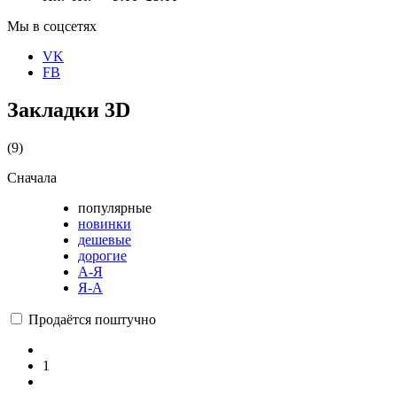
Мы в соцсетях
VK
FB
Закладки 3D
(9)
Сначала
популярные
новинки
дешевые
дорогие
А-Я
Я-А
Продаётся поштучно
1