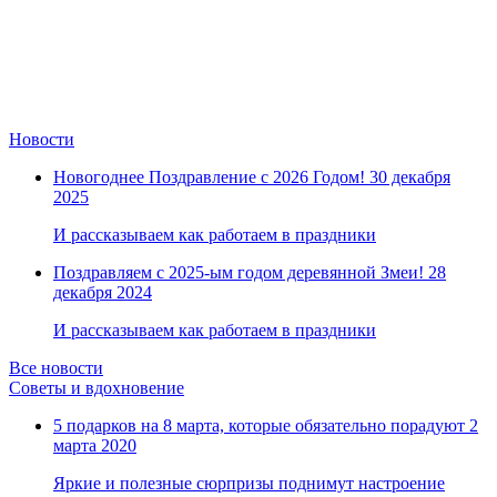
Замки прочие
Ящики для инструментов
Пленки солнцезащитные для окон
Все товары раздела
«Хозтовары»
Новости
Новогоднее Поздравление с 2026 Годом!
30 декабря
2025
И рассказываем как работаем в праздники
Поздравляем с 2025-ым годом деревянной Змеи!
28
декабря 2024
И рассказываем как работаем в праздники
Все новости
Советы и вдохновение
5 подарков на 8 марта, которые обязательно порадуют
2
марта 2020
Яркие и полезные сюрпризы поднимут настроение