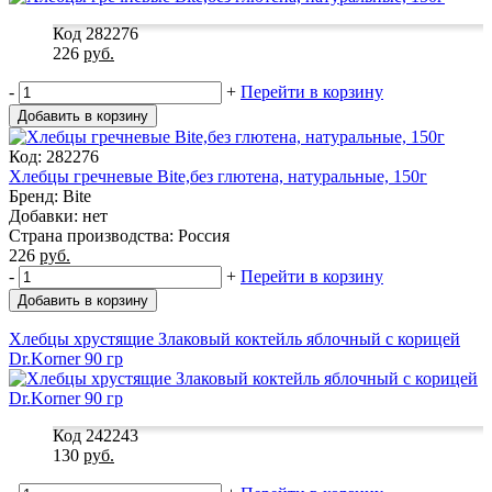
Код 282276
226
руб.
-
+
Перейти в корзину
Добавить в корзину
Код: 282276
Хлебцы гречневые Bite,без глютена, натуральные, 150г
Бренд: Bite
Добавки: нет
Страна производства: Россия
226
руб.
-
+
Перейти в корзину
Добавить в корзину
Хлебцы хрустящие Злаковый коктейль яблочный с корицей
Dr.Korner 90 гр
Код 242243
130
руб.