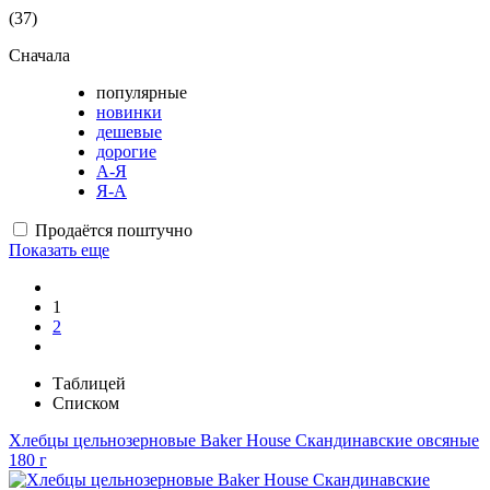
(37)
Сначала
популярные
новинки
дешевые
дорогие
А-Я
Я-А
Продаётся поштучно
Показать еще
1
2
Таблицей
Списком
Хлебцы цельнозерновые Baker House Скандинавские овсяные
180 г