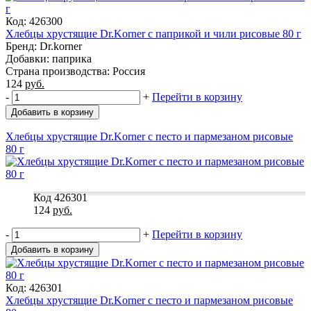
Код: 426300
Хлебцы хрустящие Dr.Korner с паприкой и чили рисовые 80 г
Бренд: Dr.korner
Добавки: паприка
Страна производства: Россия
124
руб.
-
+
Перейти в корзину
Добавить в корзину
Хлебцы хрустящие Dr.Korner с песто и пармезаном рисовые
80 г
Код 426301
124
руб.
-
+
Перейти в корзину
Добавить в корзину
Код: 426301
Хлебцы хрустящие Dr.Korner с песто и пармезаном рисовые