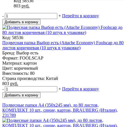
Код 58536
803
руб.
-
+
Перейти в корзину
Добавить в корзину
Код: 58536
Подвесная папка Выбор есть (Attache Economy) Foolscap до 80
листов коричневая (10 штук в упаковке)
Бренд: Выбор есть
Формат: FOOLSCAP
Материал: картон
Цвет: коричневый
Вместимость: 80
Страна производства: Китай
803
руб.
-
+
Перейти в корзину
Добавить в корзину
Подвесные папки А4 (350х245 мм), до 80 листов,
КОМПЛЕКТ 10 шт., синие, картон, BRAUBERG (Италия),
231789