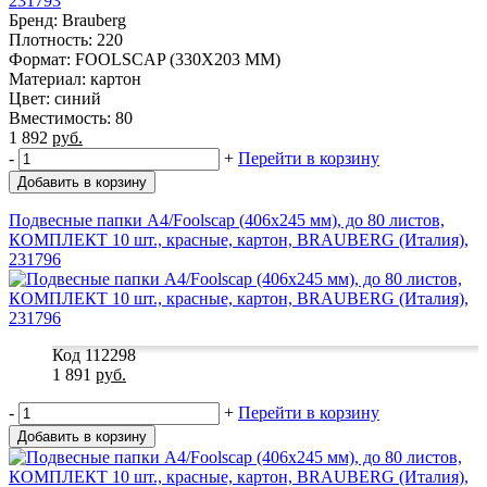
231793
Бренд: Brauberg
Плотность: 220
Формат: FOOLSCAP (330X203 MM)
Материал: картон
Цвет: синий
Вместимость: 80
1 892
руб.
-
+
Перейти в корзину
Добавить в корзину
Подвесные папки А4/Foolscap (406х245 мм), до 80 листов,
КОМПЛЕКТ 10 шт., красные, картон, BRAUBERG (Италия),
231796
Код 112298
1 891
руб.
-
+
Перейти в корзину
Добавить в корзину