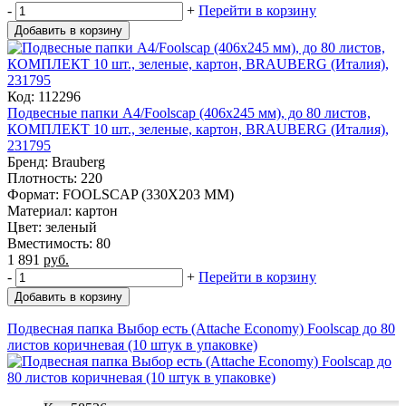
-
+
Перейти в корзину
Добавить в корзину
Код: 112296
Подвесные папки А4/Foolscap (406х245 мм), до 80 листов,
КОМПЛЕКТ 10 шт., зеленые, картон, BRAUBERG (Италия),
231795
Бренд: Brauberg
Плотность: 220
Формат: FOOLSCAP (330X203 MM)
Материал: картон
Цвет: зеленый
Вместимость: 80
1 891
руб.
-
+
Перейти в корзину
Добавить в корзину
Подвесная папка Выбор есть (Attache Economy) Foolscap до 80
листов коричневая (10 штук в упаковке)