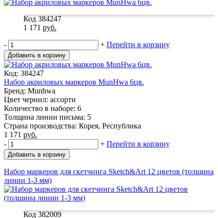
Код 384247
1 171
руб.
-
+
Перейти в корзину
Добавить в корзину
Код: 384247
Набор акриловых маркеров MunHwa 6цв.
Бренд: Munhwa
Цвет чернил: ассорти
Количество в наборе: 6
Толщина линии письма: 5
Страна производства: Корея, Республика
1 171
руб.
-
+
Перейти в корзину
Добавить в корзину
Набор маркеров для скетчинга Sketch&Art 12 цветов (толщина
линии 1-3 мм)
Код 382009