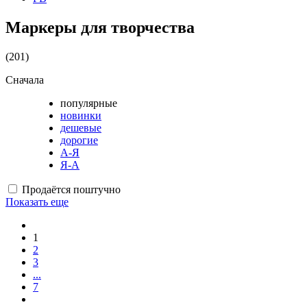
Маркеры для творчества
(201)
Сначала
популярные
новинки
дешевые
дорогие
А-Я
Я-А
Продаётся поштучно
Показать еще
1
2
3
...
7