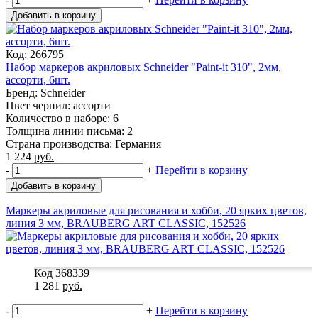
Добавить в корзину
Код: 266795
Набор маркеров акриловых Schneider "Paint-it 310", 2мм,
ассорти, 6шт.
Бренд: Schneider
Цвет чернил: ассорти
Количество в наборе: 6
Толщина линии письма: 2
Страна производства: Германия
1 224
руб.
-
+
Перейти в корзину
Добавить в корзину
Маркеры акриловые для рисования и хобби, 20 ярких цветов,
линия 3 мм, BRAUBERG ART CLASSIC, 152526
Код 368339
1 281
руб.
-
+
Перейти в корзину