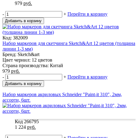
979
руб.
-
+
Перейти в корзину
Добавить в корзину
Код: 382009
Набор маркеров для скетчинга Sketch&Art 12 цветов (толщина
линии 1-3 мм)
Бренд: Sketch&art
Цвет чернил: 12 цветов
Страна производства: Китай
979
руб.
-
+
Перейти в корзину
Добавить в корзину
Набор маркеров акриловых Schneider "Paint-it 310", 2мм,
ассорти, 6шт.
Код 266795
1 224
руб.
-
+
Перейти в корзину