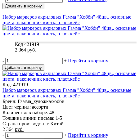
Добавить в корзину
Набор маркеров акриловых Гамма "Хобби" 48цв., основные
цвета, наконечник кисть, пласт.кейс
Код 421919
2 364
руб.
-
+
Перейти в корзину
Добавить в корзину
Код: 421919
Набор маркеров акриловых Гамма "Хобби" 48цв., основные
цвета, наконечник кисть, пласт.кейс
Бренд: Гамма_художка/хобби
Цвет чернил: ассорти
Количество в наборе: 48
Толщина линии письма: 1-5
Страна производства: Китай
2 364
руб.
-
+
Перейти в корзину