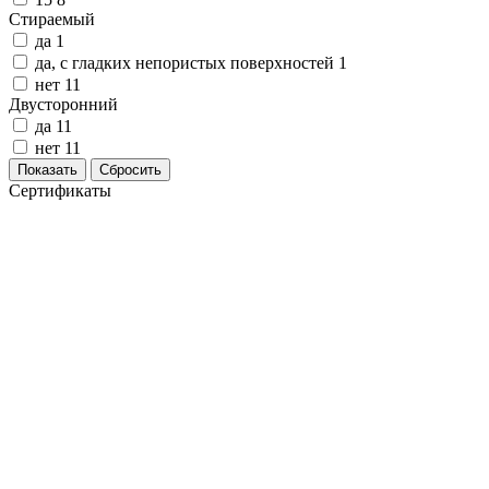
Замки прочие
Стираемый
Ящики для инструментов
да
1
Пленки солнцезащитные для окон
да, с гладких непористых поверхностей
1
Все товары раздела
«Хозтовары»
нет
11
Двусторонний
да
11
нет
11
Показать
Сбросить
Сертификаты