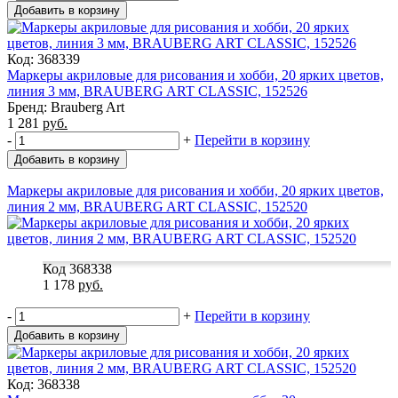
Добавить в корзину
Код: 368339
Маркеры акриловые для рисования и хобби, 20 ярких цветов,
линия 3 мм, BRAUBERG ART CLASSIC, 152526
Бренд: Brauberg Art
1 281
руб.
-
+
Перейти в корзину
Добавить в корзину
Маркеры акриловые для рисования и хобби, 20 ярких цветов,
линия 2 мм, BRAUBERG ART CLASSIC, 152520
Код 368338
1 178
руб.
-
+
Перейти в корзину
Добавить в корзину
Код: 368338