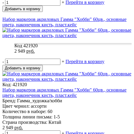
-
+
Перейти в корзину
Добавить в корзину
Набор маркеров акриловых Гамма "Хобби" 60цв., основные
цвета, наконечник кисть, пласт.кейс
Код 421920
2 949
руб.
-
+
Перейти в корзину
Добавить в корзину
Код: 421920
Набор маркеров акриловых Гамма "Хобби" 60цв., основные
цвета, наконечник кисть, пласт.кейс
Бренд: Гамма_художка/хобби
Цвет чернил: ассорти
Количество в наборе: 60
Толщина линии письма: 1-5
Страна производства: Китай
2 949
руб.
-
+
Перейти в корзину