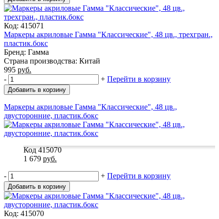
Код: 415071
Маркеры акриловые Гамма "Классические", 48 цв., трехгран.,
пластик.бокс
Бренд: Гамма
Страна производства: Китай
995
руб.
-
+
Перейти в корзину
Добавить в корзину
Маркеры акриловые Гамма "Классические", 48 цв.,
двусторонние, пластик.бокс
Код 415070
1 679
руб.
-
+
Перейти в корзину
Добавить в корзину
Код: 415070