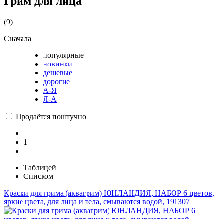
Грим для лица
(9)
Сначала
популярные
новинки
дешевые
дорогие
А-Я
Я-А
Продаётся поштучно
1
Таблицей
Списком
Краски для грима (аквагрим) ЮНЛАНДИЯ, НАБОР 6 цветов,
яркие цвета, для лица и тела, смываются водой, 191307