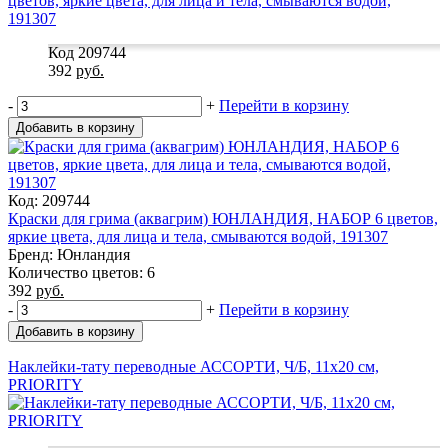
Код 209744
392
руб.
-
+
Перейти в корзину
Добавить в корзину
Код: 209744
Краски для грима (аквагрим) ЮНЛАНДИЯ, НАБОР 6 цветов,
яркие цвета, для лица и тела, смываются водой, 191307
Бренд: Юнландия
Количество цветов: 6
392
руб.
-
+
Перейти в корзину
Добавить в корзину
Наклейки-тату переводные АССОРТИ, Ч/Б, 11х20 см,
PRIORITY