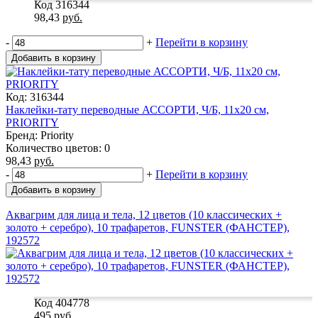
Код 316344
98,43
руб.
-
+
Перейти в корзину
Добавить в корзину
Код: 316344
Наклейки-тату переводные АССОРТИ, Ч/Б, 11х20 см,
PRIORITY
Бренд: Priority
Количество цветов: 0
98,43
руб.
-
+
Перейти в корзину
Добавить в корзину
Аквагрим для лица и тела, 12 цветов (10 классических +
золото + серебро), 10 трафаретов, FUNSTER (ФАНСТЕР),
192572
Код 404778
495
руб.